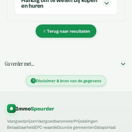
Handig om te weten bij kopen
en huren
Terug naar resultaten
Ga verder met…
?
Disclaimer & bron van de gegevens
Immo
Speurder
Vastgoedprijzen
Vastgoedbarometer
Prijsdalingen
Betaalbaarheid
EPC-waarde
Duurste gemeenten
Dataportaal