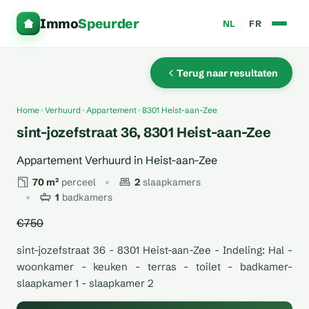
Immo
Speurder
NL
/
FR
Terug naar resultaten
Home
Verhuurd
Appartement
8301 Heist-aan-Zee
sint-jozefstraat 36, 8301 Heist-aan-Zee
Appartement Verhuurd in Heist-aan-Zee
70 m²
perceel
2
slaapkamers
1
badkamers
€750
sint-jozefstraat 36 - 8301 Heist-aan-Zee - Indeling: Hal -
woonkamer - keuken - terras - toilet - badkamer-
slaapkamer 1 - slaapkamer 2