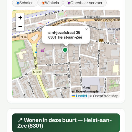
Scholen
Winkels
Openbaar vervoer
+
−
×
sint-jozefstraat 36
8301 Heist-aan-Zee
Leaflet
|
© OpenStreetMap
📍 Wonen in deze buurt — Heist-aan-
Zee (8301)