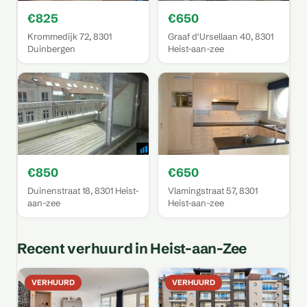
€825
€650
Krommedijk 72, 8301
Graaf d'Ursellaan 40, 8301
Duinbergen
Heist-aan-zee
€850
€650
Duinenstraat 18, 8301 Heist-
Vlamingstraat 57, 8301
aan-zee
Heist-aan-zee
Recent verhuurd in Heist-aan-Zee
VERHUURD
VERHUURD