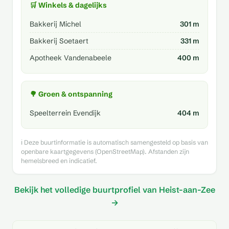
🛒 Winkels & dagelijks
Bakkerij Michel
301 m
Bakkerij Soetaert
331 m
Apotheek Vandenabeele
400 m
🌳 Groen & ontspanning
Speelterrein Evendijk
404 m
ℹ️ Deze buurtinformatie is automatisch samengesteld op basis van
openbare kaartgegevens (OpenStreetMap). Afstanden zijn
hemelsbreed en indicatief.
Bekijk het volledige buurtprofiel van Heist-aan-Zee
→