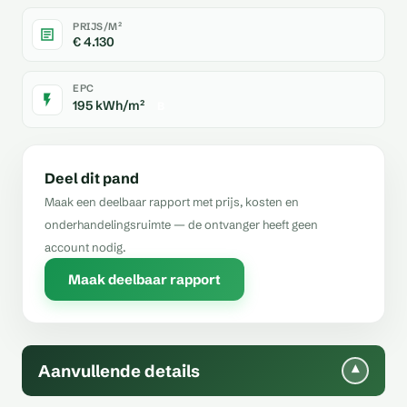
PRIJS/M²
€ 4.130
EPC
195 kWh/m²
B
Deel dit pand
Maak een deelbaar rapport met prijs, kosten en
onderhandelingsruimte — de ontvanger heeft geen
account nodig.
Maak deelbaar rapport
Aanvullende details
▾