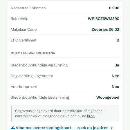
Kadastraal Inkomen
€ 906
Referentie
WE16CZ6WM390
Makelaar Code
Zeebries 06.02
EPC Certificaat
B
RUIMTELIJKE ORDENING
Stedenbouwkundige vergunning
Ja
Dagvaarding uitgebracht
Nee
Voorkooprecht
Nee
Stedenbouwkundige bestemming
Woongebied
Gegevens aangeleverd door de makelaar of eigenaar —
controleer «Niet meegedeeld»-velden bij de
bron
.
🌊 Vlaamse overstromingskaart — zoek op je adres →