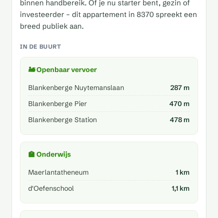
binnen handbereik. Of je nu starter bent, gezin of
investeerder – dit appartement in 8370 spreekt een
breed publiek aan.
IN DE BUURT
🚂 Openbaar vervoer
Blankenberge Nuytemanslaan
287 m
Blankenberge Pier
470 m
Blankenberge Station
478 m
🏫 Onderwijs
Maerlantatheneum
1 km
d'Oefenschool
1,1 km