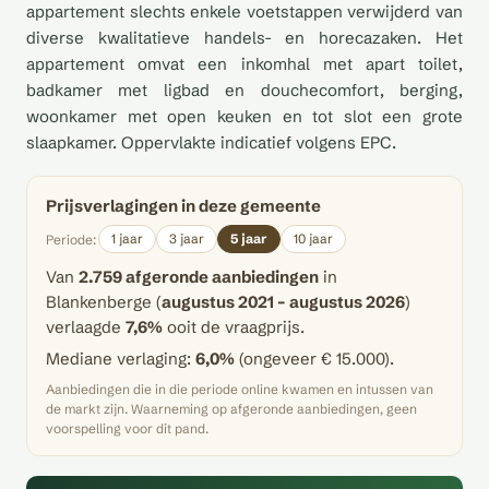
appartement slechts enkele voetstappen verwijderd van
diverse kwalitatieve handels- en horecazaken. Het
appartement omvat een inkomhal met apart toilet,
badkamer met ligbad en douchecomfort, berging,
woonkamer met open keuken en tot slot een grote
slaapkamer. Oppervlakte indicatief volgens EPC.
Prijsverlagingen in deze gemeente
1 jaar
3 jaar
5 jaar
10 jaar
Periode:
Van
2.759 afgeronde aanbiedingen
in
Blankenberge (
augustus 2021 – augustus 2026
)
verlaagde
7,6%
ooit de vraagprijs.
Mediane verlaging:
6,0%
(ongeveer € 15.000).
Aanbiedingen die in die periode online kwamen en intussen van
de markt zijn. Waarneming op afgeronde aanbiedingen, geen
voorspelling voor dit pand.