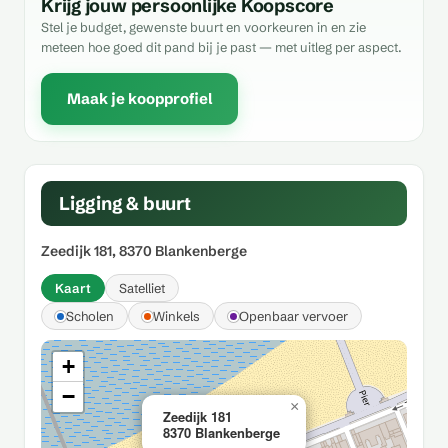
Krijg jouw persoonlijke Koopscore
Stel je budget, gewenste buurt en voorkeuren in en zie
meteen hoe goed dit pand bij je past — met uitleg per aspect.
Maak je koopprofiel
Ligging & buurt
Zeedijk 181, 8370 Blankenberge
Kaart
Satelliet
Scholen
Winkels
Openbaar vervoer
+
−
×
Zeedijk 181
8370 Blankenberge