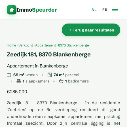
Immo
Speurder
NL
/
FR
Terug naar resultaten
Home
Verkocht
Appartement
8370 Blankenberge
Zeedijk 181, 8370 Blankenberge
Appartement in Blankenberge
69 m²
wonen
74 m²
perceel
1
slaapkamers
1
badkamers
€285.000
Zeedijk 181 - 8370 Blankenberge - In de residentie
'Zeebries' op de 6e verdieping resideert dit goed
onderhouden één slaapkamer appartement met prachtig
frontaal zeezicht. Door zijn centrale ligging is het