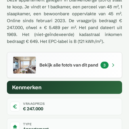
te koop. Je vindt er 1 badkamer, een perceel van 48 m², 1
slaapkamer, een bewoonbare oppervlakte van 45 m².
Online sinds februari 2023. De vraagprijs bedraagt €
247.000, ofwel ± € 5.489 per m². Het pand dateert uit
1969. Het (niet-geïndexeerde) kadastraal inkomen
bedraagt € 649. Het EPC-label is B (121 kWh/m²).
Bekijk alle foto's van dit pand
3
Kenmerken
VRAAGPRIJS
€ 247.000
TYPE
Appartement