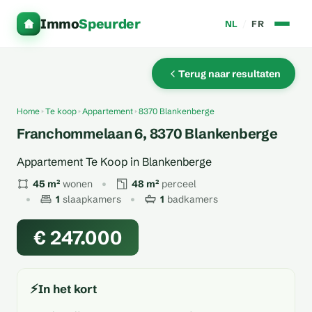
Immo
Speurder
NL
/
FR
Terug naar resultaten
Home
Te koop
Appartement
8370 Blankenberge
Franchommelaan 6, 8370 Blankenberge
Appartement Te Koop in Blankenberge
45 m²
wonen
48 m²
perceel
1
slaapkamers
1
badkamers
€ 247.000
⚡
In het kort