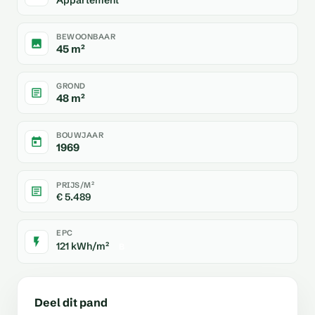
BEWOONBAAR
45 m²
GROND
48 m²
BOUWJAAR
1969
PRIJS/M²
€ 5.489
EPC
121 kWh/m²
B
Deel dit pand