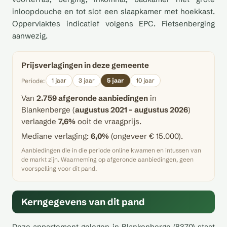
inloopdouche en tot slot een slaapkamer met hoekkast.
Oppervlaktes indicatief volgens EPC. Fietsenberging
aanwezig.
Prijsverlagingen in deze gemeente
1 jaar
3 jaar
5 jaar
10 jaar
Periode:
Van
2.759 afgeronde aanbiedingen
in
Blankenberge (
augustus 2021 – augustus 2026
)
verlaagde
7,6%
ooit de vraagprijs.
Mediane verlaging:
6,0%
(ongeveer € 15.000).
Aanbiedingen die in die periode online kwamen en intussen van
de markt zijn. Waarneming op afgeronde aanbiedingen, geen
voorspelling voor dit pand.
Kerngegevens van dit pand
Deze appartement gelegen in Blankenberge (8370) staat