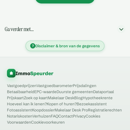
Ga verder met…
?
Disclaimer & bron van de gegevens
Immo
Speurder
Vastgoedprijzen
Vastgoedbarometer
Prijsdalingen
Betaalbaarheid
EPC-waarde
Duurste gemeenten
Dataportaal
Prijskaart
Zoek op kaart
Makelaar Desk
Blog
Hypotheekrente
Hoeveel kan ik lenen?
Kopen of huren?
Bezoekassistent
Fotoassistent
Koopdossier
Makelaar Desk Pro
Registratierechten
Notariskosten
Verhuizen
FAQ
Contact
Privacy
Cookies
Voorwaarden
Cookievoorkeuren