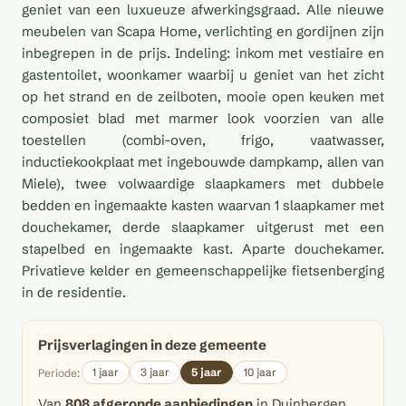
geniet van een luxueuze afwerkingsgraad. Alle nieuwe
meubelen van Scapa Home, verlichting en gordijnen zijn
inbegrepen in de prijs. Indeling: inkom met vestiaire en
gastentoilet, woonkamer waarbij u geniet van het zicht
op het strand en de zeilboten, mooie open keuken met
composiet blad met marmer look voorzien van alle
toestellen (combi-oven, frigo, vaatwasser,
inductiekookplaat met ingebouwde dampkamp, allen van
Miele), twee volwaardige slaapkamers met dubbele
bedden en ingemaakte kasten waarvan 1 slaapkamer met
douchekamer, derde slaapkamer uitgerust met een
stapelbed en ingemaakte kast. Aparte douchekamer.
Privatieve kelder en gemeenschappelijke fietsenberging
in de residentie.
Prijsverlagingen in deze gemeente
1 jaar
3 jaar
5 jaar
10 jaar
Periode:
Van
808 afgeronde aanbiedingen
in Duinbergen