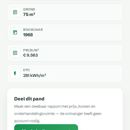
GROND
75 m²
BOUWJAAR
1968
PRIJS/M²
€ 9.563
EPC
281 kWh/m²
C
Deel dit pand
Maak een deelbaar rapport met prijs, kosten en
onderhandelingsruimte — de ontvanger heeft geen
account nodig.