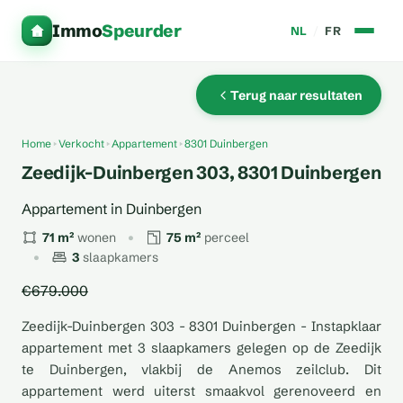
Immo
Speurder
NL
/
FR
Terug naar resultaten
Home
Verkocht
Appartement
8301 Duinbergen
Zeedijk-Duinbergen 303, 8301 Duinbergen
Appartement in Duinbergen
71 m²
wonen
75 m²
perceel
3
slaapkamers
€679.000
Zeedijk-Duinbergen 303 - 8301 Duinbergen - Instapklaar
appartement met 3 slaapkamers gelegen op de Zeedijk
te Duinbergen, vlakbij de Anemos zeilclub. Dit
appartement werd uiterst smaakvol gerenoveerd en