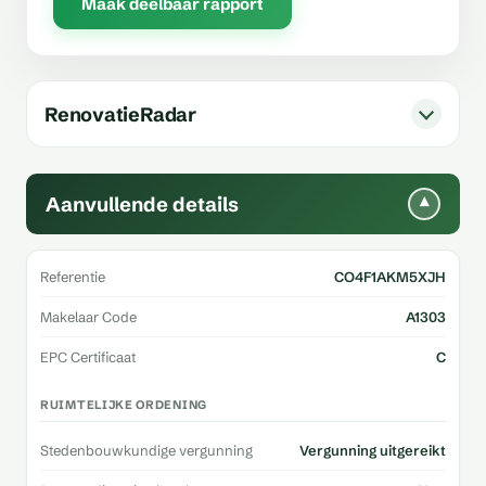
Maak deelbaar rapport
RenovatieRadar
Aanvullende details
▾
Referentie
CO4F1AKM5XJH
Makelaar Code
A1303
EPC Certificaat
C
RUIMTELIJKE ORDENING
Stedenbouwkundige vergunning
Vergunning uitgereikt