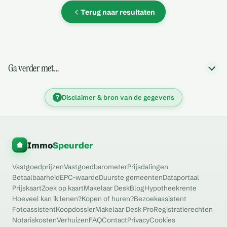
Terug naar resultaten
Ga verder met…
?
Disclaimer & bron van de gegevens
Immo
Speurder
Vastgoedprijzen
Vastgoedbarometer
Prijsdalingen
Betaalbaarheid
EPC-waarde
Duurste gemeenten
Dataportaal
Prijskaart
Zoek op kaart
Makelaar Desk
Blog
Hypotheekrente
Hoeveel kan ik lenen?
Kopen of huren?
Bezoekassistent
Fotoassistent
Koopdossier
Makelaar Desk Pro
Registratierechten
Notariskosten
Verhuizen
FAQ
Contact
Privacy
Cookies