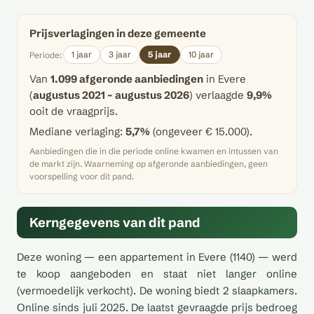
Prijsverlagingen in deze gemeente
1 jaar
3 jaar
5 jaar
10 jaar
Periode:
Van
1.099 afgeronde aanbiedingen
in Evere
(
augustus 2021 – augustus 2026
) verlaagde
9,9%
ooit de vraagprijs.
Mediane verlaging:
5,7%
(ongeveer € 15.000).
Aanbiedingen die in die periode online kwamen en intussen van
de markt zijn. Waarneming op afgeronde aanbiedingen, geen
voorspelling voor dit pand.
Kerngegevens van dit pand
Deze woning — een appartement in Evere (1140) — werd
te koop aangeboden en staat niet langer online
(vermoedelijk verkocht). De woning biedt 2 slaapkamers.
Online sinds juli 2025. De laatst gevraagde prijs bedroeg