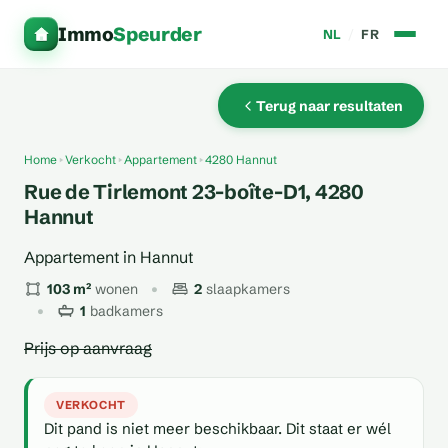
Immo
Speurder
NL
/
FR
Terug naar resultaten
Home
Verkocht
Appartement
4280 Hannut
Rue de Tirlemont 23-boîte-D1, 4280
Hannut
Appartement in Hannut
103 m²
wonen
2
slaapkamers
1
badkamers
Prijs op aanvraag
VERKOCHT
Dit pand is niet meer beschikbaar. Dit staat er wél