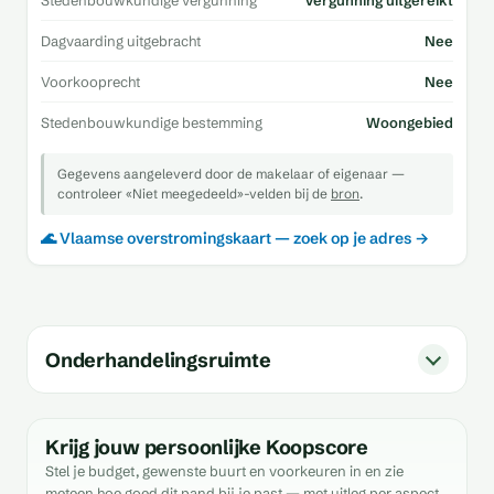
Stedenbouwkundige vergunning
Vergunning uitgereikt
Dagvaarding uitgebracht
Nee
Voorkooprecht
Nee
Stedenbouwkundige bestemming
Woongebied
Gegevens aangeleverd door de makelaar of eigenaar —
controleer «Niet meegedeeld»-velden bij de
bron
.
🌊 Vlaamse overstromingskaart — zoek op je adres →
Onderhandelingsruimte
Krijg jouw persoonlijke Koopscore
Stel je budget, gewenste buurt en voorkeuren in en zie
meteen hoe goed dit pand bij je past — met uitleg per aspect.