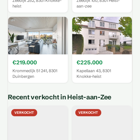
Zeedijk 252, 8301 Knokke-
Zeedijk 100, 8301 Heist-
heist
aan-zee
€219.000
€225.000
Krommedijk 51 241, 8301
Kapellaan 43, 8301
Duinbergen
Knokke-heist
Recent verkocht in Heist-aan-Zee
VERKOCHT
VERKOCHT