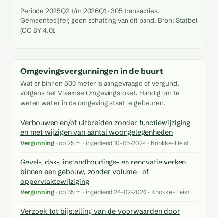
Periode 2025Q2 t/m 2026Q1 · 305 transacties.
Gemeentecijfer, geen schatting van dit pand. Bron: Statbel
(CC BY 4.0).
Omgevingsvergunningen in de buurt
Wat er binnen 500 meter is aangevraagd of vergund,
volgens het Vlaamse Omgevingsloket. Handig om te
weten wat er in de omgeving staat te gebeuren.
Verbouwen en/of uitbreiden zonder functiewijziging
en met wijzigen van aantal woongelegenheden
Vergunning
· op 25 m · ingediend 10-05-2024 · Knokke-Heist
Gevel-, dak-, instandhoudings- en renovatiewerken
binnen een gebouw, zonder volume- of
oppervlaktewijziging
Vergunning
· op 35 m · ingediend 24-02-2026 · Knokke-Heist
Verzoek tot bijstelling van de voorwaarden door