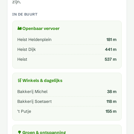
zijn.
IN DE BUURT
🚂 Openbaar vervoer
Heist Heldenplein
181 m
Heist Dijk
441 m
Heist
537 m
🛒 Winkels & dagelijks
Bakkerij Michel
38 m
Bakkerij Soetaert
118 m
't Putje
155 m
🌳 Groen & ontspanning