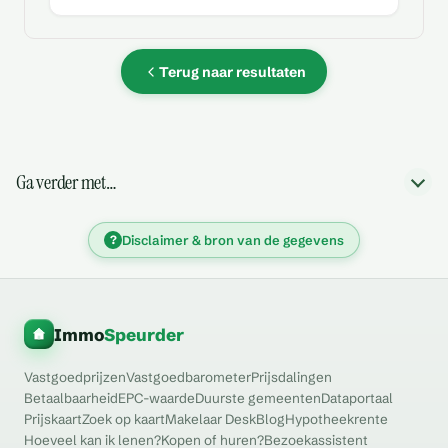
Terug naar resultaten
Ga verder met…
?
Disclaimer & bron van de gegevens
Immo
Speurder
Vastgoedprijzen
Vastgoedbarometer
Prijsdalingen
Betaalbaarheid
EPC-waarde
Duurste gemeenten
Dataportaal
Prijskaart
Zoek op kaart
Makelaar Desk
Blog
Hypotheekrente
Hoeveel kan ik lenen?
Kopen of huren?
Bezoekassistent