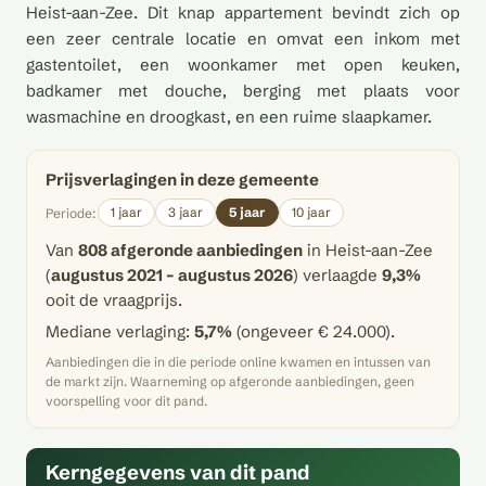
Heist-aan-Zee. Dit knap appartement bevindt zich op
een zeer centrale locatie en omvat een inkom met
gastentoilet, een woonkamer met open keuken,
badkamer met douche, berging met plaats voor
wasmachine en droogkast, en een ruime slaapkamer.
Prijsverlagingen in deze gemeente
1 jaar
3 jaar
5 jaar
10 jaar
Periode:
Van
808 afgeronde aanbiedingen
in Heist-aan-Zee
(
augustus 2021 – augustus 2026
) verlaagde
9,3%
ooit de vraagprijs.
Mediane verlaging:
5,7%
(ongeveer € 24.000).
Aanbiedingen die in die periode online kwamen en intussen van
de markt zijn. Waarneming op afgeronde aanbiedingen, geen
voorspelling voor dit pand.
Kerngegevens van dit pand