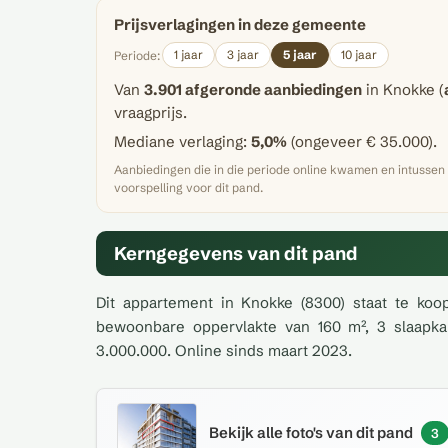
Prijsverlagingen in deze gemeente
1 jaar
3 jaar
5 jaar
10 jaar
Periode:
Van
3.901 afgeronde aanbiedingen
in Knokke (
vraagprijs.
Mediane verlaging:
5,0%
(ongeveer € 35.000).
Aanbiedingen die in die periode online kwamen en intusse
voorspelling voor dit pand.
Kerngegevens van dit pand
Dit appartement in Knokke (8300) staat te koo
bewoonbare oppervlakte van 160 m², 3 slaapka
3.000.000. Online sinds maart 2023.
Bekijk alle foto's van dit pand
3