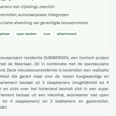
kamers met zijdelings zeezicht
tentoilet; autostaanplaats inbegrepen
uurzame afwerking van gevestigde bouwpromotor
apklaar
open keuken
luxe
albertstrand
bouwproject residentie DUINBERGEN, een iconisch project
met de Meerlaan. Dit in combinatie met de spectaculaire
rand. Deze nieuwbouwresidentie is bovendien een realisatie
Heist die garant staat voor de meest hoogwaardige en
artement bestaat uit 3 slaapkamers (mogelijkheid tot 4
ht en zicht over het hinterland bevindt zich in een super
artement bestaat uit een inkomhal, woonkamer met open
d tot 4 slaapkamers) en 2 badkamers en gastentoilet.
06BC