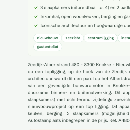
3 slaapkamers (uitbreidbaar tot 4) en 2 bad
Inkomhal, open woonkeuken, berging en gas
Iconische architectuur en hoogwaardige d
nieuwbouw
zeezicht
centrumligging
inst
gastentoilet
Zeedijk-Albertstrand 480 - 8300 Knokke - Nieuw
op een topligging, op de hoek van de Zeedijk 
architectuur wordt dit een parel op het Albertst
van een gevestigde bouwpromotor in Knokke-
duurzame binnen- en buitenafwerking. Dit app
slaapkamers) met schitterend zijdelings zeezic
nieuwbouwproject op een top ligging. Dit app
keuken, berging, 3 slaapkamers (mogelijkhei
Autostaanplaats inbegrepen in de prijs. Ref. A48