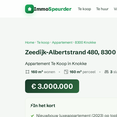
Immo
Speurder
Te koop
Te huur
V
Home
Te koop
Appartement
8300 Knokke
Zeedijk-Albertstrand 480, 830
Appartement Te Koop in Knokke
160 m²
wonen
160 m²
perceel
3
s
€ 3.000.000
⚡
In het kort
Nieuwbouw luxeappartement (2023) op topl