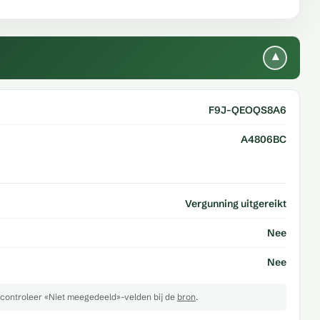
▾
F9J-QEOQS8A6
A4806BC
Vergunning uitgereikt
Nee
Nee
controleer «Niet meegedeeld»-velden bij de
bron
.