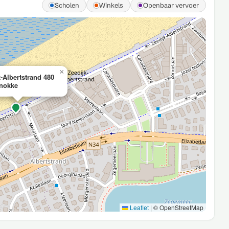
Scholen
Winkels
Openbaar vervoer
×
k-Albertstrand 480
nokke
Leaflet
|
© OpenStreetMap