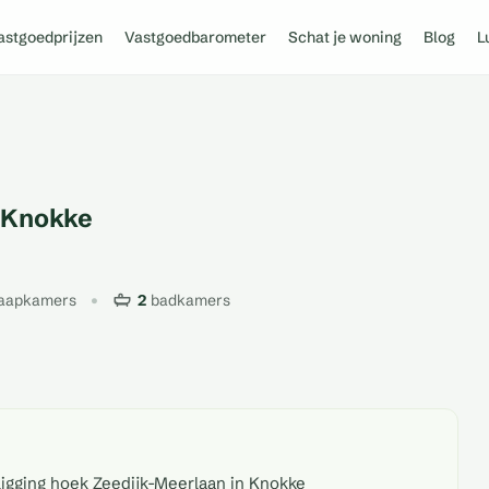
astgoedprijzen
Vastgoedbarometer
Schat je woning
Blog
L
0 Knokke
laapkamers
2
badkamers
igging hoek Zeedijk-Meerlaan in Knokke