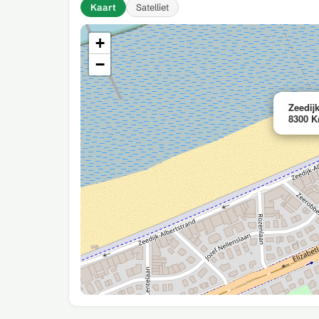
Kaart
Satelliet
+
−
Zeedij
8300 K