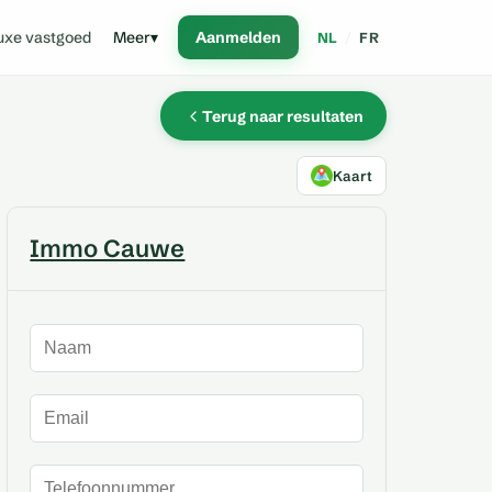
uxe vastgoed
Meer
▾
Aanmelden
NL
/
FR
Terug naar resultaten
Kaart
Immo Cauwe
Naam
E-mailadres
Telefoonnummer