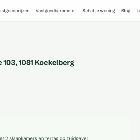
astgoedprijzen
Vastgoedbarometer
Schat je woning
Blog
L
 103, 1081 Koekelberg
et 2 slaapkamers en terras op zuidgevel