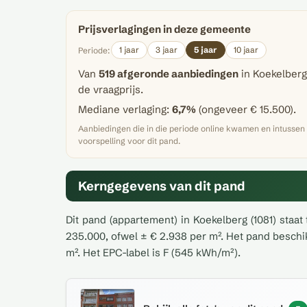
Prijsverlagingen in deze gemeente
1 jaar
3 jaar
5 jaar
10 jaar
Periode:
Van
519 afgeronde aanbiedingen
in Koekelberg
de vraagprijs.
Mediane verlaging:
6,7%
(ongeveer € 15.500).
Aanbiedingen die in die periode online kwamen en intusse
voorspelling voor dit pand.
Kerngegevens van dit pand
Dit pand (appartement) in Koekelberg (1081) staat
235.000, ofwel ± € 2.938 per m². Het pand besch
m². Het EPC-label is F (545 kWh/m²).