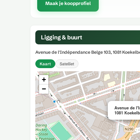
Maak je koopprofiel
Ligging & buurt
Avenue de l'Indépendance Belge 103, 1081 Koekelb
Kaart
Satelliet
+
−
Avenue de l'
1081 Koekelb