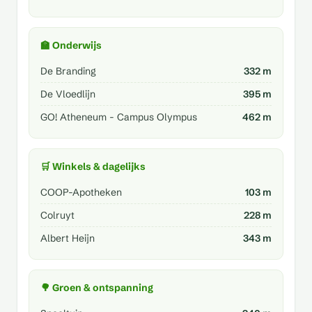
🏫 Onderwijs
De Branding
332 m
De Vloedlijn
395 m
GO! Atheneum - Campus Olympus
462 m
🛒 Winkels & dagelijks
COOP-Apotheken
103 m
Colruyt
228 m
Albert Heijn
343 m
🌳 Groen & ontspanning