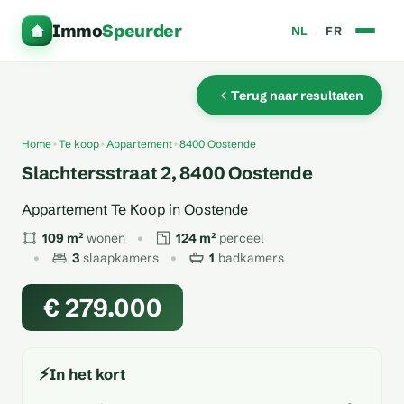
Immo
Speurder
NL
/
FR
Terug naar resultaten
Home
Te koop
Appartement
8400 Oostende
Slachtersstraat 2, 8400 Oostende
Appartement Te Koop in Oostende
109 m²
wonen
124 m²
perceel
3
slaapkamers
1
badkamers
€ 279.000
⚡
In het kort