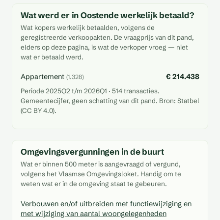
Wat werd er in Oostende werkelijk betaald?
Wat kopers werkelijk betaalden, volgens de
geregistreerde verkoopakten. De vraagprijs van dit pand,
elders op deze pagina, is wat de verkoper vroeg — niet
wat er betaald werd.
Appartement
€ 214.438
(1.328)
Periode 2025Q2 t/m 2026Q1 · 514 transacties.
Gemeentecijfer, geen schatting van dit pand. Bron: Statbel
(CC BY 4.0).
Omgevingsvergunningen in de buurt
Wat er binnen 500 meter is aangevraagd of vergund,
volgens het Vlaamse Omgevingsloket. Handig om te
weten wat er in de omgeving staat te gebeuren.
Verbouwen en/of uitbreiden met functiewijziging en
met wijziging van aantal woongelegenheden