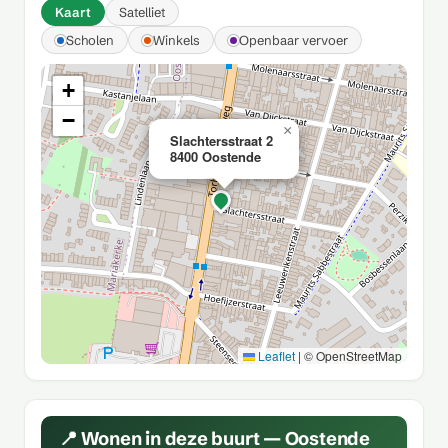
Kaart
Satelliet
Scholen
Winkels
Openbaar vervoer
+
−
×
Slachtersstraat 2
8400 Oostende
Leaflet
|
© OpenStreetMap
📍 Wonen in deze buurt — Oostende