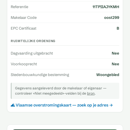
Referentie
11TPIIAJYKMH
Makelaar Code
oost299
EPC Certificaat
B
RUIMTELIJKE ORDENING
Dagvaarding uitgebracht
Nee
Voorkooprecht
Nee
Stedenbouwkundige bestemming
Woongebied
Gegevens aangeleverd door de makelaar of eigenaar —
controleer «Niet meegedeeld»-velden bij de
bron
.
🌊 Vlaamse overstromingskaart — zoek op je adres →