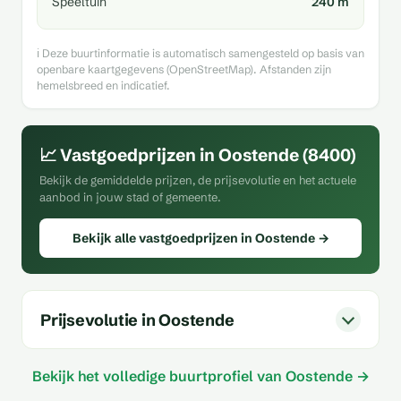
Speeltuin
240 m
ℹ️ Deze buurtinformatie is automatisch samengesteld op basis van
openbare kaartgegevens (OpenStreetMap). Afstanden zijn
hemelsbreed en indicatief.
📈 Vastgoedprijzen in Oostende (8400)
Bekijk de gemiddelde prijzen, de prijsevolutie en het actuele
aanbod in jouw stad of gemeente.
Bekijk alle vastgoedprijzen in Oostende →
Prijsevolutie in Oostende
Bekijk het volledige buurtprofiel van Oostende →