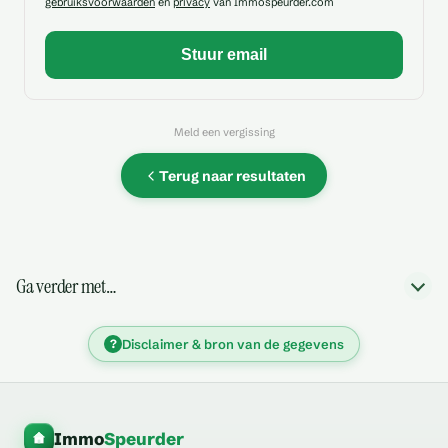
gebruiksvoorwaarden
en
privacy
van Immospeurder.com
Meld een vergissing
Terug naar resultaten
Ga verder met…
?
Disclaimer & bron van de gegevens
Immo
Speurder