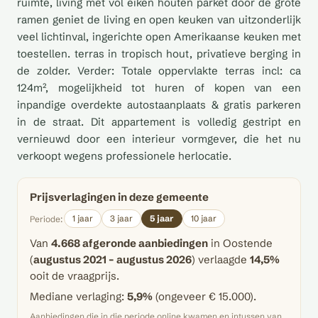
ruimte, living met vol eiken houten parket door de grote
ramen geniet de living en open keuken van uitzonderlijk
veel lichtinval, ingerichte open Amerikaanse keuken met
toestellen. terras in tropisch hout, privatieve berging in
de zolder. Verder: Totale oppervlakte terras incl: ca
124m², mogelijkheid tot huren of kopen van een
inpandige overdekte autostaanplaats & gratis parkeren
in de straat. Dit appartement is volledig gestript en
vernieuwd door een interieur vormgever, die het nu
verkoopt wegens professionele herlocatie.
Prijsverlagingen in deze gemeente
1 jaar
3 jaar
5 jaar
10 jaar
Periode:
Van
4.668 afgeronde aanbiedingen
in Oostende
(
augustus 2021 – augustus 2026
) verlaagde
14,5%
ooit de vraagprijs.
Mediane verlaging:
5,9%
(ongeveer € 15.000).
Aanbiedingen die in die periode online kwamen en intussen van