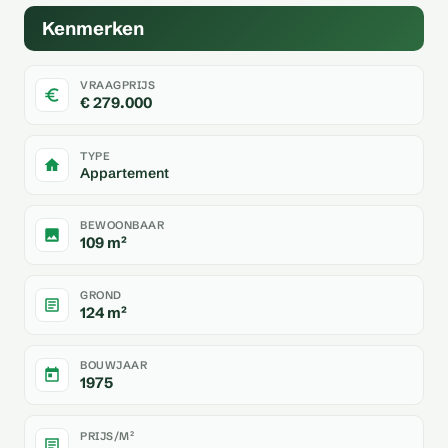
Kenmerken
VRAAGPRIJS
€ 279.000
TYPE
Appartement
BEWOONBAAR
109 m²
GROND
124 m²
BOUWJAAR
1975
PRIJS/M²