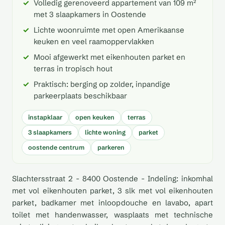
Volledig gerenoveerd appartement van 109 m²
met 3 slaapkamers in Oostende
Lichte woonruimte met open Amerikaanse
keuken en veel raamoppervlakken
Mooi afgewerkt met eikenhouten parket en
terras in tropisch hout
Praktisch: berging op zolder, inpandige
parkeerplaats beschikbaar
instapklaar
open keuken
terras
3 slaapkamers
lichte woning
parket
oostende centrum
parkeren
Slachtersstraat 2 - 8400 Oostende - Indeling: inkomhal
met vol eikenhouten parket, 3 slk met vol eikenhouten
parket, badkamer met inloopdouche en lavabo, apart
toilet met handenwasser, wasplaats met technische