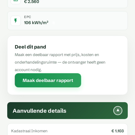
€ 2.560
EPC
106 kWh/m²
B
Deel dit pand
Maak een deelbaar rapport met prijs, kosten en
onderhandelingsruimte — de ontvanger heeft geen
account nodig.
Maak deelbaar rapport
Aanvullende details
▾
Kadastraal Inkomen
€ 1.103