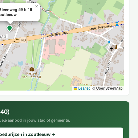
×
Steenweg 59 b 16
outleeuw
Leaflet
|
© OpenStreetMap
440)
ctuele aanbod in jouw stad of gemeente.
goedprijzen in Zoutleeuw →