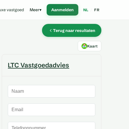
uxe vastgoed
Meer
▾
Aanmelden
NL
/
FR
Terug naar resultaten
Kaart
LTC Vastgoedadvies
Naam
E-mailadres
Telefoonnummer