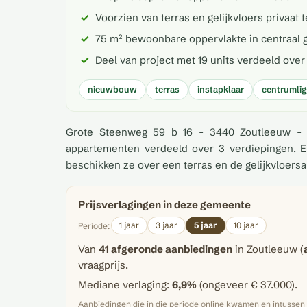
Voorzien van terras en gelijkvloers privaat t
75 m² bewoonbare oppervlakte in centraal 
Deel van project met 19 units verdeeld over
nieuwbouw
terras
instapklaar
centrumlig
Grote Steenweg 59 b 16 - 3440 Zoutleeuw - 
appartementen verdeeld over 3 verdiepingen. Er
beschikken ze over een terras en de gelijkvloers
Prijsverlagingen in deze gemeente
1 jaar
3 jaar
5 jaar
10 jaar
Periode:
Van
41 afgeronde aanbiedingen
in Zoutleeuw (
vraagprijs.
Mediane verlaging:
6,9%
(ongeveer € 37.000).
Aanbiedingen die in die periode online kwamen en intusse