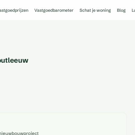
astgoedprijzen
Vastgoedbarometer
Schat je woning
Blog
L
outleeuw
 nieuwbouwproject