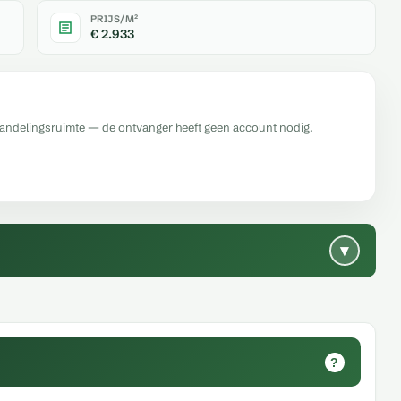
PRIJS/M²
€ 2.933
handelingsruimte — de ontvanger heeft geen account nodig.
▾
?