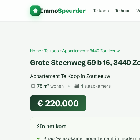
Immo
Speurder
Te koop
Te huur
V
Home
Te koop
Appartement
3440 Zoutleeuw
Grote Steenweg 59 b 16, 3440 Z
Appartement Te Koop in Zoutleeuw
75 m²
wonen
1
slaapkamers
€ 220.000
⚡
In het kort
Knap 1-slaapkamer appartement in modern