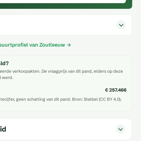
 buurtprofiel van Zoutleeuw →
ald?
eerde verkoopakten. De vraagprijs van dit pand, elders op deze
d werd.
€ 257.466
ijfer, geen schatting van dit pand. Bron: Statbel (CC BY 4.0).
id