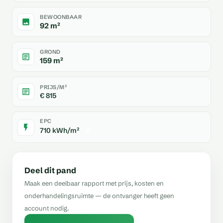
BEWOONBAAR
92 m²
GROND
159 m²
PRIJS/M²
€ 815
EPC
710 kWh/m²
F
Deel dit pand
Maak een deelbaar rapport met prijs, kosten en
onderhandelingsruimte — de ontvanger heeft geen
account nodig.