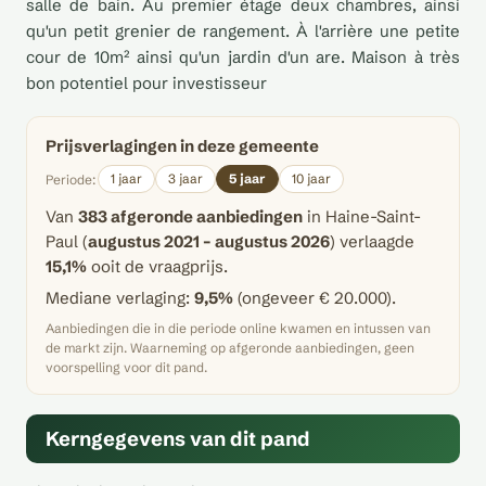
salle de bain. Au premier étage deux chambres, ainsi
qu'un petit grenier de rangement. À l'arrière une petite
cour de 10m² ainsi qu'un jardin d'un are. Maison à très
bon potentiel pour investisseur
Prijsverlagingen in deze gemeente
1 jaar
3 jaar
5 jaar
10 jaar
Periode:
Van
383 afgeronde aanbiedingen
in Haine-Saint-
Paul (
augustus 2021 – augustus 2026
) verlaagde
15,1%
ooit de vraagprijs.
Mediane verlaging:
9,5%
(ongeveer € 20.000).
Aanbiedingen die in die periode online kwamen en intussen van
de markt zijn. Waarneming op afgeronde aanbiedingen, geen
voorspelling voor dit pand.
Kerngegevens van dit pand