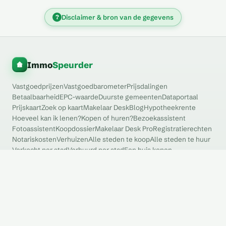
?
Disclaimer & bron van de gegevens
Immo
Speurder
Vastgoedprijzen
Vastgoedbarometer
Prijsdalingen
Betaalbaarheid
EPC-waarde
Duurste gemeenten
Dataportaal
Prijskaart
Zoek op kaart
Makelaar Desk
Blog
Hypotheekrente
Hoeveel kan ik lenen?
Kopen of huren?
Bezoekassistent
Fotoassistent
Koopdossier
Makelaar Desk Pro
Registratierechten
Notariskosten
Verhuizen
Alle steden te koop
Alle steden te huur
Verkocht per stad
Verhuurd per stad
Een huis kopen
Je huis renoveren
Zelf je huis verkopen
Zoek een makelaar
Zoek een deskundige
Bedrijfsruimte
Voor makelaars
Promoot uw kantoor
Adverteren
Ik wil verkopen
Ik wil verhuren
Tips
Koopscore uitgelegd
Methodologie
Persruimte
Vacatures
FAQ
Contact
Privacy
Cookies
Voorwaarden
Cookievoorkeuren