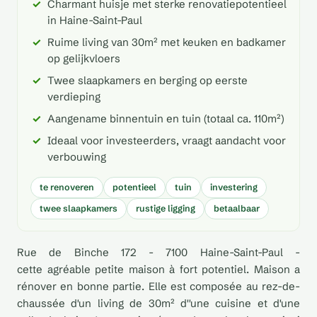
Charmant huisje met sterke renovatiepotentieel
in Haine-Saint-Paul
Ruime living van 30m² met keuken en badkamer
op gelijkvloers
Twee slaapkamers en berging op eerste
verdieping
Aangename binnentuin en tuin (totaal ca. 110m²)
Ideaal voor investeerders, vraagt aandacht voor
verbouwing
te renoveren
potentieel
tuin
investering
twee slaapkamers
rustige ligging
betaalbaar
Rue de Binche 172 - 7100 Haine-Saint-Paul -
cette agréable petite maison à fort potentiel. Maison a
rénover en bonne partie. Elle est composée au rez-de-
chaussée d'un living de 30m² d''une cuisine et d'une