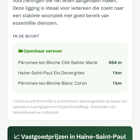
voorzieningen die het leven aangenaam maken.
Deze ligging is ideaal voor iedereen die zoekt naar
een stabiele woonplek met goed bereik van
essentiële diensten.
IN DE BUURT
🚂 Openbaar vervoer
Péronnes-lez-Binche Cité Sainte-Marie
954 m
Haine-Saint-Paul Ets Devergnies
1 km
Péronnes-lez-Binche Blanc Coron
1 km
ℹ️ Deze buurtinformatie is automatisch samengesteld op basis van
openbare kaartgegevens (OpenStreetMap). Afstanden zijn
hemelsbreed en indicatief.
📈 Vastgoedprijzen in Haine-Saint-Paul