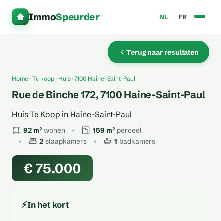
Immo
Speurder
NL
/
FR
Terug naar resultaten
Home
Te koop
Huis
7100 Haine-Saint-Paul
Rue de Binche 172, 7100 Haine-Saint-Paul
Huis Te Koop in Haine-Saint-Paul
92 m²
wonen
159 m²
perceel
2
slaapkamers
1
badkamers
€ 75.000
⚡
In het kort