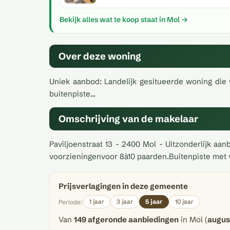
Bekijk alles wat te koop staat in Mol →
Over deze woning
Uniek aanbod: Landelijk gesitueerde woning die v
buitenpiste...
Omschrijving van de makelaar
Paviljoenstraat 13 - 2400 Mol - Uitzonderlijk aa
voorzieningenvoor 8à10 paarden.Buitenpiste met ver
Prijsverlagingen in deze gemeente
1 jaar
3 jaar
5 jaar
10 jaar
Periode:
Van
149 afgeronde aanbiedingen
in Mol (
augus