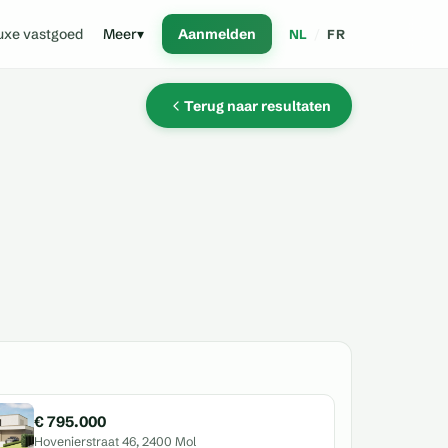
uxe vastgoed
Meer
▾
Aanmelden
NL
/
FR
Terug naar resultaten
€ 795.000
Hovenierstraat 46, 2400 Mol