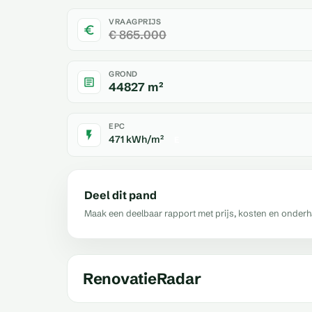
VRAAGPRIJS
€ 865.000
GROND
44827 m²
EPC
471 kWh/m²
E
Deel dit pand
Maak een deelbaar rapport met prijs, kosten en onder
RenovatieRadar