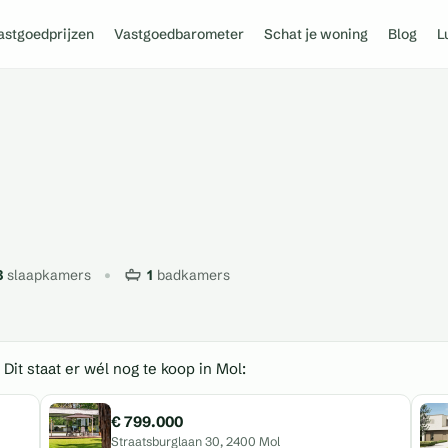
astgoedprijzen
Vastgoedbarometer
Schat je woning
Blog
L
3
slaapkamers
1
badkamers
 Dit staat er wél nog te koop in Mol:
€ 799.000
Straatsburglaan 30, 2400 Mol