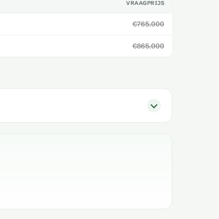
VRAAGPRIJS
€765.000
€865.000