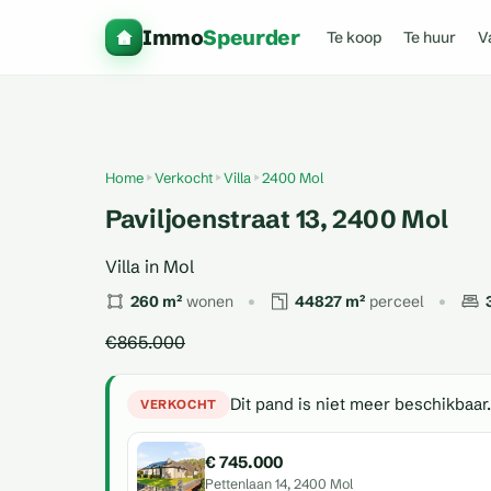
Immo
Speurder
Te koop
Te huur
V
Home
Verkocht
Villa
2400 Mol
Paviljoenstraat 13, 2400 Mol
Villa in Mol
260 m²
wonen
44827 m²
perceel
€865.000
Dit pand is niet meer beschikbaar.
VERKOCHT
€ 745.000
Pettenlaan 14, 2400 Mol