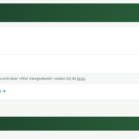
controleer «Niet meegedeeld»-velden bij de
bron
.
s →