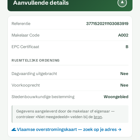
Aanvullende details
▾
Referentie
3771520211103083919
Makelaar Code
A002
EPC Certificaat
B
RUIMTELIJKE ORDENING
Dagvaarding uitgebracht
Nee
Voorkooprecht
Nee
Stedenbouwkundige bestemming
Woongebied
Gegevens aangeleverd door de makelaar of eigenaar —
controleer «Niet meegedeeld»-velden bij de
bron
.
🌊 Vlaamse overstromingskaart — zoek op je adres →