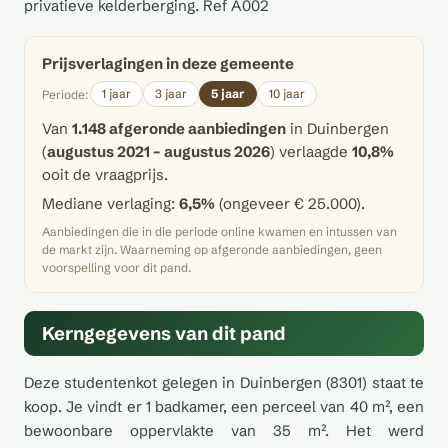
privatieve kelderberging. Ref A002
Prijsverlagingen in deze gemeente
1 jaar
3 jaar
5 jaar
10 jaar
Periode:
Van
1.148 afgeronde aanbiedingen
in Duinbergen
(
augustus 2021 – augustus 2026
) verlaagde
10,8%
ooit de vraagprijs.
Mediane verlaging:
6,5%
(ongeveer € 25.000).
Aanbiedingen die in die periode online kwamen en intussen van
de markt zijn. Waarneming op afgeronde aanbiedingen, geen
voorspelling voor dit pand.
Kerngegevens van dit pand
Deze studentenkot gelegen in Duinbergen (8301) staat te
koop. Je vindt er 1 badkamer, een perceel van 40 m², een
bewoonbare oppervlakte van 35 m². Het werd