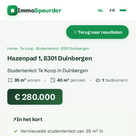
Immo
Speurder
NL
/
FR
Terug naar resultaten
Home
Te koop
Studentenkot
8301 Duinbergen
Hazenpad 1, 8301 Duinbergen
Studentenkot Te Koop in Duinbergen
35 m²
wonen
40 m²
perceel
1
badkamers
€ 280.000
⚡
In het kort
Vernieuwde studentenkot van 35 m² in