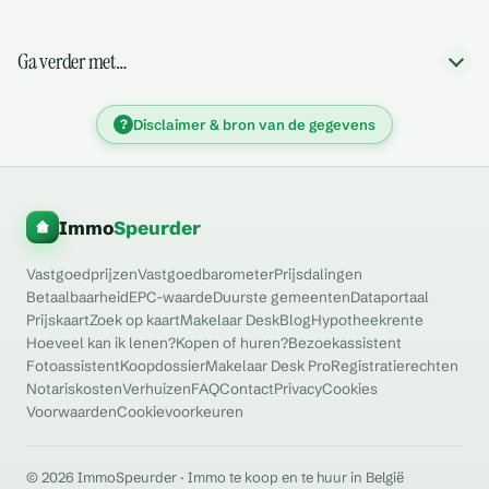
Ga verder met…
?
Disclaimer & bron van de gegevens
Immo
Speurder
Vastgoedprijzen
Vastgoedbarometer
Prijsdalingen
Betaalbaarheid
EPC-waarde
Duurste gemeenten
Dataportaal
Prijskaart
Zoek op kaart
Makelaar Desk
Blog
Hypotheekrente
Hoeveel kan ik lenen?
Kopen of huren?
Bezoekassistent
Fotoassistent
Koopdossier
Makelaar Desk Pro
Registratierechten
Notariskosten
Verhuizen
FAQ
Contact
Privacy
Cookies
Voorwaarden
Cookievoorkeuren
© 2026 ImmoSpeurder · Immo te koop en te huur in België