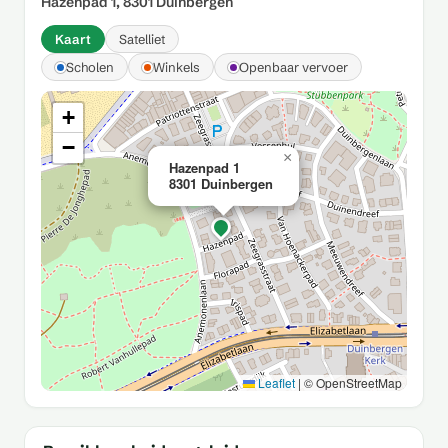
Hazenpad 1, 8301 Duinbergen
Kaart
Satelliet
Scholen
Winkels
Openbaar vervoer
+
−
×
Hazenpad 1
8301 Duinbergen
Leaflet
|
© OpenStreetMap