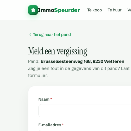
Immo
Speurder
Te koop
Te huur
V
Terug naar het pand
Meld een vergissing
Pand:
Brusselsesteenweg 168, 9230 Wetteren
Zag je een fout in de gegevens van dit pand? Laa
formulier.
Naam
*
E-mailadres
*