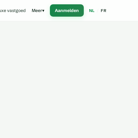
uxe vastgoed
Meer
▾
Aanmelden
NL
/
FR