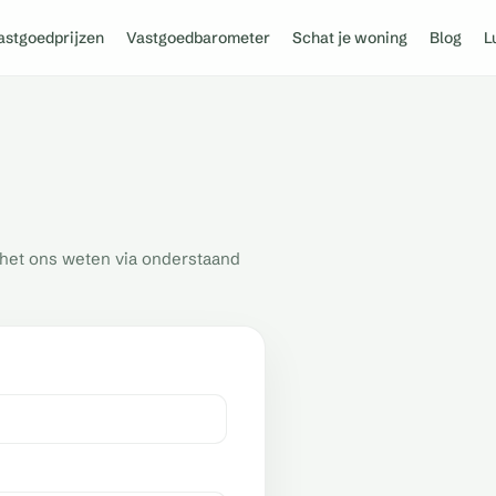
astgoedprijzen
Vastgoedbarometer
Schat je woning
Blog
L
t het ons weten via onderstaand