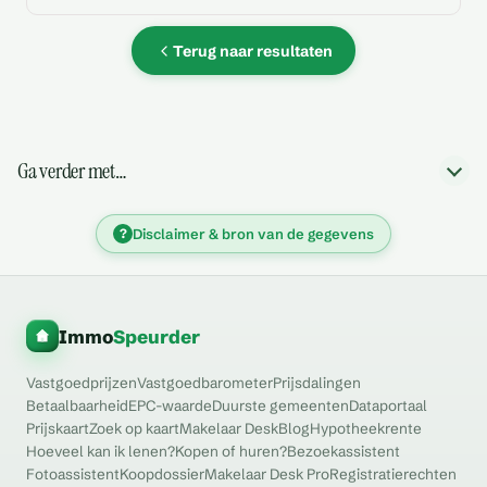
Terug naar resultaten
Ga verder met…
?
Disclaimer & bron van de gegevens
Immo
Speurder
Vastgoedprijzen
Vastgoedbarometer
Prijsdalingen
Betaalbaarheid
EPC-waarde
Duurste gemeenten
Dataportaal
Prijskaart
Zoek op kaart
Makelaar Desk
Blog
Hypotheekrente
Hoeveel kan ik lenen?
Kopen of huren?
Bezoekassistent
Fotoassistent
Koopdossier
Makelaar Desk Pro
Registratierechten