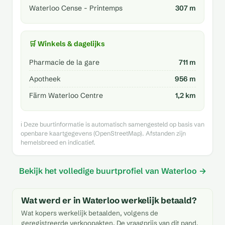
Waterloo Cense - Printemps
307 m
🛒 Winkels & dagelijks
Pharmacie de la gare
711 m
Apotheek
956 m
Färm Waterloo Centre
1,2 km
ℹ️ Deze buurtinformatie is automatisch samengesteld op basis van
openbare kaartgegevens (OpenStreetMap). Afstanden zijn
hemelsbreed en indicatief.
Bekijk het volledige buurtprofiel van Waterloo →
Wat werd er in Waterloo werkelijk betaald?
Wat kopers werkelijk betaalden, volgens de
geregistreerde verkoopakten. De vraagprijs van dit pand,