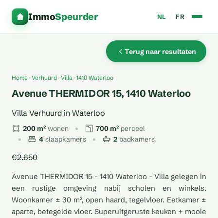
Immo
Speurder
NL
/
FR
Terug naar resultaten
Home
Verhuurd
Villa
1410 Waterloo
Avenue THERMIDOR 15, 1410 Waterloo
Villa Verhuurd in Waterloo
200 m²
wonen
700 m²
perceel
4
slaapkamers
2
badkamers
€2.650
Avenue THERMIDOR 15 - 1410 Waterloo - Villa gelegen in
een rustige omgeving nabij scholen en winkels.
Woonkamer ± 30 m², open haard, tegelvloer. Eetkamer ±
aparte, betegelde vloer. Superuitgeruste keuken + mooie