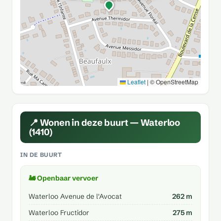
Leaflet
|
© OpenStreetMap
📍 Wonen in deze buurt — Waterloo
(1410)
IN DE BUURT
🚂 Openbaar vervoer
Waterloo Avenue de l'Avocat
262 m
Waterloo Fructidor
275 m