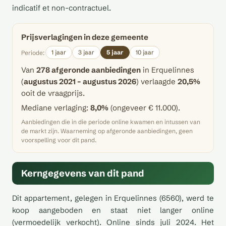
indicatif et non-contractuel.
Prijsverlagingen in deze gemeente
1 jaar
3 jaar
5 jaar
10 jaar
Periode:
Van
278 afgeronde aanbiedingen
in Erquelinnes
(
augustus 2021 – augustus 2026
) verlaagde
20,5%
ooit de vraagprijs.
Mediane verlaging:
8,0%
(ongeveer € 11.000).
Aanbiedingen die in die periode online kwamen en intussen van
de markt zijn. Waarneming op afgeronde aanbiedingen, geen
voorspelling voor dit pand.
Kerngegevens van dit pand
Dit appartement, gelegen in Erquelinnes (6560), werd te
koop aangeboden en staat niet langer online
(vermoedelijk verkocht). Online sinds juli 2024. Het