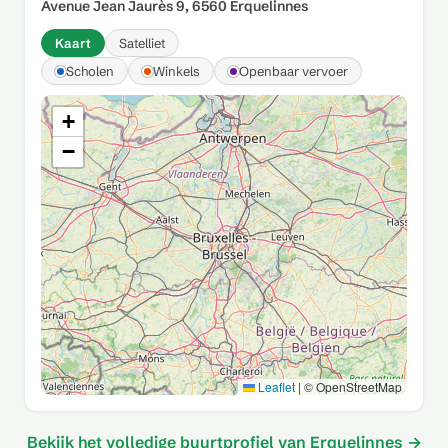
Avenue Jean Jaurès 9, 6560 Erquelinnes
Kaart
Satelliet
Scholen
Winkels
Openbaar vervoer
+
−
Leaflet
|
© OpenStreetMap
Bekijk het volledige buurtprofiel van Erquelinnes →