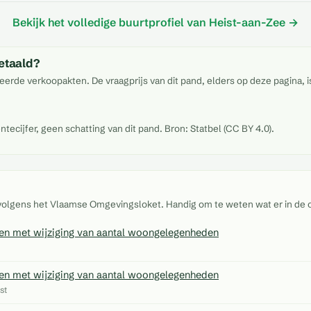
Bekijk het volledige buurtprofiel van Heist-aan-Zee →
etaald?
eerde verkoopakten. De vraagprijs van dit pand, elders op deze pagina, 
cijfer, geen schatting van dit pand. Bron: Statbel (CC BY 4.0).
 volgens het Vlaamse Omgevingsloket. Handig om te weten wat er in de 
 en met wijziging van aantal woongelegenheden
 en met wijziging van aantal woongelegenheden
st