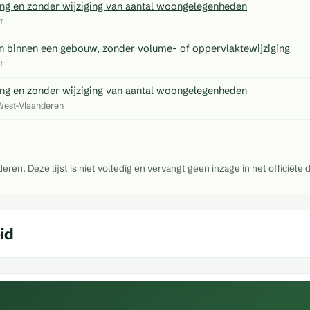
ing en zonder wijziging van aantal woongelegenheden
t
en binnen een gebouw, zonder volume- of oppervlaktewijziging
t
ing en zonder wijziging van aantal woongelegenheden
 West-Vlaanderen
n. Deze lijst is niet volledig en vervangt geen inzage in het officiële d
id