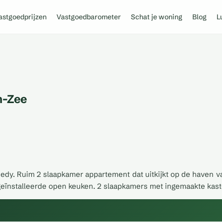
astgoedprijzen
Vastgoedbarometer
Schat je woning
Blog
L
n-Zee
nedy. Ruim 2 slaapkamer appartement dat uitkijkt op de haven va
geïnstalleerde open keuken. 2 slaapkamers met ingemaakte kast