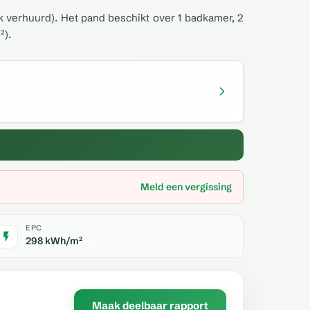
k verhuurd). Het pand beschikt over 1 badkamer, 2
²).
Meld een vergissing
EPC
298 kWh/m²
C
Maak deelbaar rapport