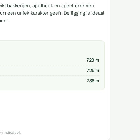
eik: bakkerijen, apotheek en speelterreinen
t een uniek karakter geeft. De ligging is ideaal
oont.
720 m
725 m
738 m
 indicatief.