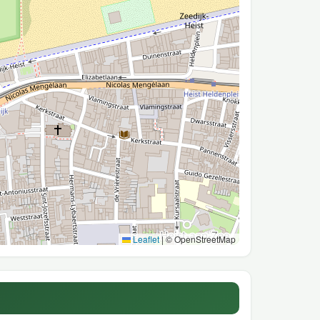
Leaflet
|
© OpenStreetMap