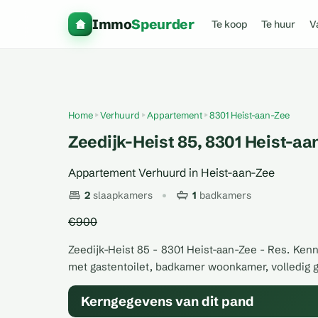
Immo
Speurder
Te koop
Te huur
V
Home
Verhuurd
Appartement
8301 Heist-aan-Zee
Zeedijk-Heist 85, 8301 Heist-aa
Appartement Verhuurd in Heist-aan-Zee
2
slaapkamers
1
badkamers
€900
Zeedijk-Heist 85 - 8301 Heist-aan-Zee - Res. Ken
met gastentoilet, badkamer woonkamer, volledig 
Kerngegevens van dit pand