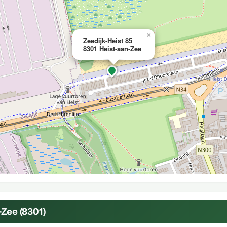
×
Zeedijk-Heist 85
8301 Heist-aan-Zee
Zee (8301)