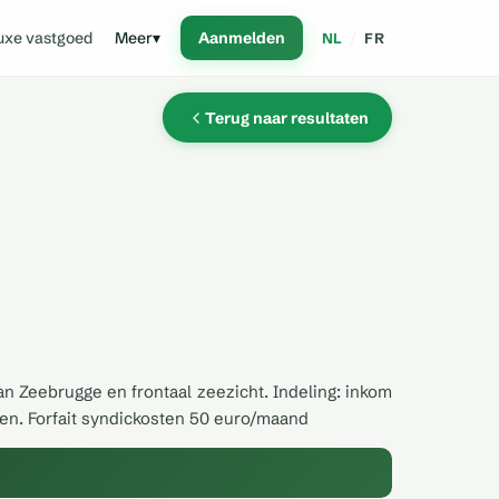
uxe vastgoed
Meer
▾
Aanmelden
NL
/
FR
Terug naar resultaten
n Zeebrugge en frontaal zeezicht. Indeling: inkom
en. Forfait syndickosten 50 euro/maand