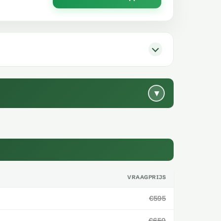
▾
VRAAGPRIJS
€595
€650