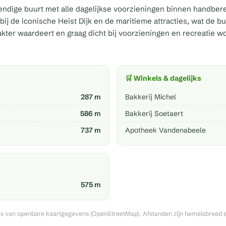
evendige buurt met alle dagelijkse voorzieningen binnen handber
j de iconische Heist Dijk en de maritieme attracties, wat de buur
ter waardeert en graag dicht bij voorzieningen en recreatie w
🛒 Winkels & dagelijks
287 m
Bakkerij Michel
586 m
Bakkerij Soetaert
737 m
Apotheek Vandenabeele
575 m
sis van openbare kaartgegevens (OpenStreetMap). Afstanden zijn hemelsbreed en