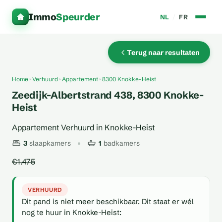
Immo
Speurder
NL
/
FR
Terug naar resultaten
Home
Verhuurd
Appartement
8300 Knokke-Heist
Zeedijk-Albertstrand 438, 8300 Knokke-
Heist
Appartement Verhuurd in Knokke-Heist
3
slaapkamers
1
badkamers
€1.475
VERHUURD
Dit pand is niet meer beschikbaar. Dit staat er wél
nog te huur in Knokke-Heist: