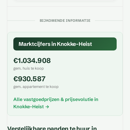
BIJKOMENDE INFORMATIE
Marktcijfers in Knokke-Heist
€1.034.908
gem. huis te koop
€930.587
gem. appartement te koop
Alle vastgoedprijzen & prijsevolutie in
Knokke-Heist →
Vergelijkbare panden te huur in