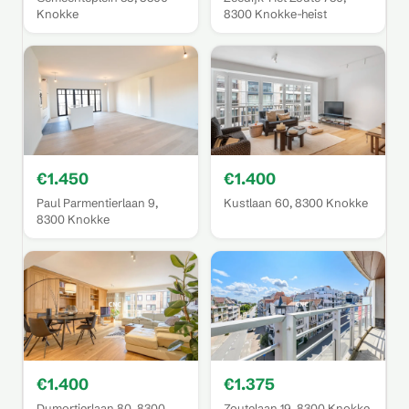
Knokke
8300 Knokke-heist
€1.450
€1.400
Paul Parmentierlaan 9,
Kustlaan 60, 8300 Knokke
8300 Knokke
€1.400
€1.375
Dumortierlaan 80, 8300
Zoutelaan 19, 8300 Knokke