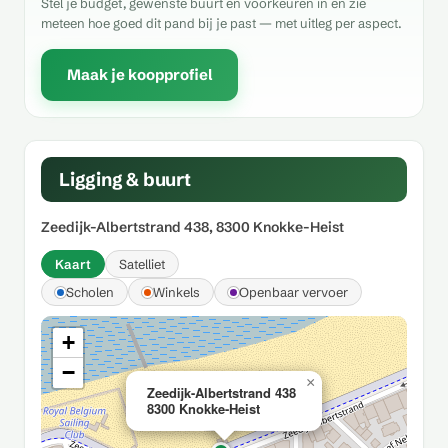
Stel je budget, gewenste buurt en voorkeuren in en zie
meteen hoe goed dit pand bij je past — met uitleg per aspect.
Maak je koopprofiel
Ligging & buurt
Zeedijk-Albertstrand 438, 8300 Knokke-Heist
Kaart
Satelliet
Scholen
Winkels
Openbaar vervoer
+
−
×
Zeedijk-Albertstrand 438
8300 Knokke-Heist