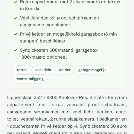
Ruim appartement met 2 slaapkamers en terras
in Knokke
Veel licht dankzij groot schuifraam en
aangename woonkamer
Privé kelder en mogelijkheid garagebox (8 min
stappen) beschikbaar
Syndickosten 50€/maand, garagebox
130€/maand optioneel
terras
veel licht
kelder
garage mogelijk
centrumligging
Lippenslaan 252 - 8300 Knokke - Res. Brazila I Een ruim
appartement, met terras vooraan, groot schuifraam,
aangename woonkamer met veel licht, keuken, apart
toilet, vestiairekast, 2 ruime slaapkamers, 1 badkamer en
1 douchekamer. Privé kelder op -1. Syndickosten: 50 euro
per maand. Mogelijkheid tot huren van garagebox op 8