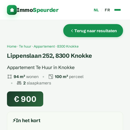
Immo
Speurder
NL
/
FR
Terug naar resultaten
Home
Te huur
Appartement
8300 Knokke
Lippenslaan 252, 8300 Knokke
Appartement Te Huur in Knokke
94 m²
wonen
100 m²
perceel
2
slaapkamers
€ 900
⚡
In het kort