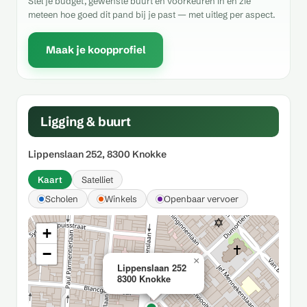
Stel je budget, gewenste buurt en voorkeuren in en zie
meteen hoe goed dit pand bij je past — met uitleg per aspect.
Maak je koopprofiel
Ligging & buurt
Lippenslaan 252, 8300 Knokke
Kaart
Satelliet
Scholen
Winkels
Openbaar vervoer
+
−
×
Lippenslaan 252
8300 Knokke