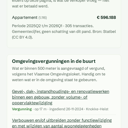
elders op deze pagina, is wat de verkoper vroeg — niet
wat er betaald werd.
Appartement
€ 596.188
(1.116)
Periode 2025Q2 t/m 2026Q1 · 305 transacties.
Gemeentecijfer, geen schatting van dit pand. Bron: Statbel
(CC BY 4.0).
Omgevingsvergunningen in de buurt
Wat er binnen 500 meter is aangevraagd of vergund,
volgens het Vlaamse Omgevingsloket. Handig om te
weten wat er in de omgeving staat te gebeuren.
Gevel-, dak-, instandhoudings- en renovatiewerken
binnen een gebouw, zonder volume- of
oppervlaktewijziging
Vergunning
· op 17 m · ingediend 26-11-2024 · Knokke-Heist
Verbouwen en/of uitbreiden zonder functiewijziging
en met wijzigen van aantal woongelegenheden