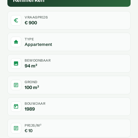
VRAAGPRIJS
€ 900
TYPE
Appartement
BEWOONBAAR
94 m²
GROND
100 m²
BOUWJAAR
1989
PRIJS/M²
€ 10