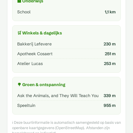
🏫 Onderwijs
School
1,1 km
🛒 Winkels & dagelijks
Bakkerij Lefevere
230 m
Apotheek Cosaert
251 m
Atelier Lucas
253 m
🌳 Groen & ontspanning
Ask the Animals, and They Will Teach You
339 m
Speeltuin
955 m
ℹ️ Deze buurtinformatie is automatisch samengesteld op basis van
openbare kaartgegevens (OpenStreetMap). Afstanden zijn