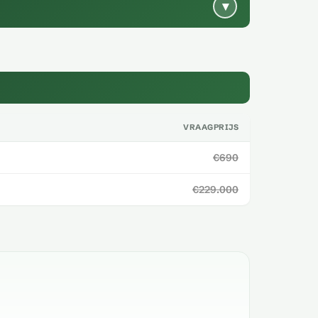
▾
VRAAGPRIJS
€690
€229.000