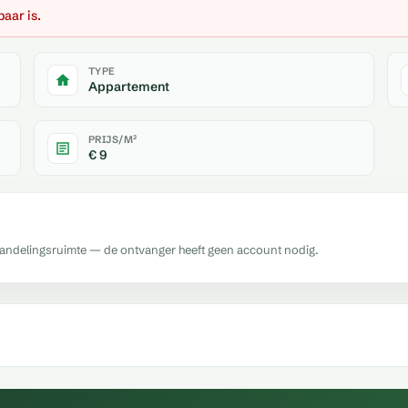
baar is.
TYPE
Appartement
PRIJS/M²
€ 9
handelingsruimte — de ontvanger heeft geen account nodig.