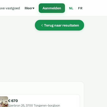
uxe vastgoed
Meer
▾
Aanmelden
NL
/
FR
Terug naar resultaten
€ 670
Ijzerbron 25, 3700 Tongeren-borgloon