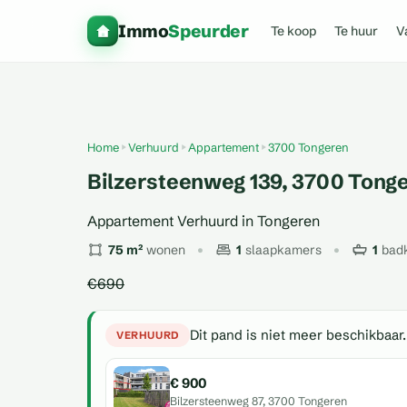
Immo
Speurder
Te koop
Te huur
V
Home
Verhuurd
Appartement
3700 Tongeren
Bilzersteenweg 139, 3700 Tong
Appartement Verhuurd in Tongeren
75 m²
wonen
1
slaapkamers
1
bad
€690
Dit pand is niet meer beschikbaar.
VERHUURD
€ 900
Bilzersteenweg 87, 3700 Tongeren