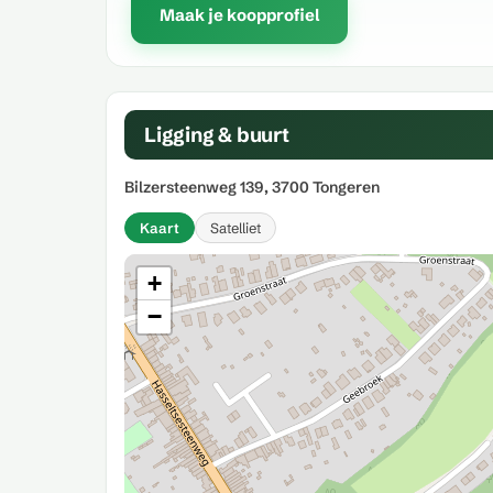
Maak je koopprofiel
Ligging & buurt
Bilzersteenweg 139, 3700 Tongeren
Kaart
Satelliet
+
−