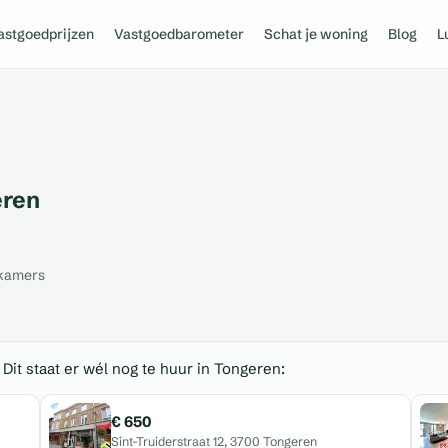
astgoedprijzen
Vastgoedbarometer
Schat je woning
Blog
L
eren
kamers
 Dit staat er wél nog te huur in Tongeren:
€ 650
Sint-Truiderstraat 12, 3700 Tongeren