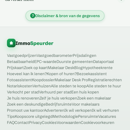
?
Disclaimer & bron van de gegevens
Immo
Speurder
Vastgoedprijzen
Vastgoedbarometer
Prijsdalingen
Betaalbaarheid
EPC-waarde
Duurste gemeenten
Dataportaal
Prijskaart
Zoek op kaart
Makelaar Desk
Blog
Hypotheekrente
Hoeveel kan ik lenen?
Kopen of huren?
Bezoekassistent
Fotoassistent
Koopdossier
Makelaar Desk Pro
Registratierechten
Notariskosten
Verhuizen
Alle steden te koop
Alle steden te huur
Verkocht per stad
Verhuurd per stad
Een huis kopen
Je huis renoveren
Zelf je huis verkopen
Zoek een makelaar
Zoek een deskundige
Bedrijfsruimte
Voor makelaars
Promoot uw kantoor
Adverteren
Ik wil verkopen
Ik wil verhuren
Tips
Koopscore uitgelegd
Methodologie
Persruimte
Vacatures
FAQ
Contact
Privacy
Cookies
Voorwaarden
Cookievoorkeuren