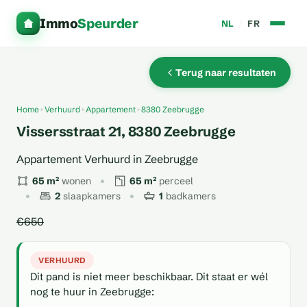
Immo
Speurder
NL
/
FR
Terug naar resultaten
Home
Verhuurd
Appartement
8380 Zeebrugge
Vissersstraat 21, 8380 Zeebrugge
Appartement Verhuurd in Zeebrugge
65 m²
wonen
65 m²
perceel
2
slaapkamers
1
badkamers
€650
VERHUURD
Dit pand is niet meer beschikbaar. Dit staat er wél
nog te huur in Zeebrugge: