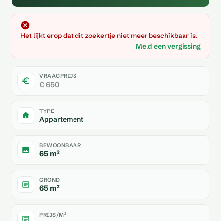
Het lijkt erop dat dit zoekertje niet meer beschikbaar is.
Meld een vergissing
VRAAGPRIJS
€ 650
TYPE
Appartement
BEWOONBAAR
65 m²
GROND
65 m²
PRIJS/M²