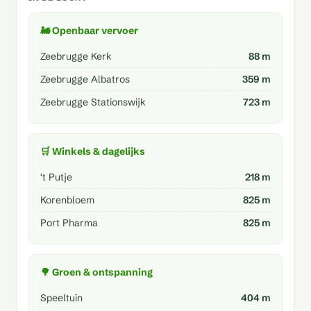
🚂 Openbaar vervoer
Zeebrugge Kerk
88 m
Zeebrugge Albatros
359 m
Zeebrugge Stationswijk
723 m
🛒 Winkels & dagelijks
't Putje
218 m
Korenbloem
825 m
Port Pharma
825 m
🌳 Groen & ontspanning
Speeltuin
404 m