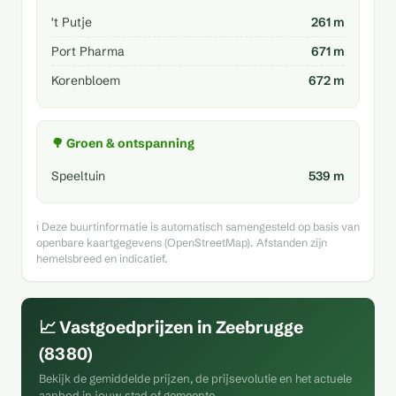
't Putje
261 m
Port Pharma
671 m
Korenbloem
672 m
🌳 Groen & ontspanning
Speeltuin
539 m
ℹ️ Deze buurtinformatie is automatisch samengesteld op basis van
openbare kaartgegevens (OpenStreetMap). Afstanden zijn
hemelsbreed en indicatief.
📈 Vastgoedprijzen in Zeebrugge
(8380)
Bekijk de gemiddelde prijzen, de prijsevolutie en het actuele
aanbod in jouw stad of gemeente.