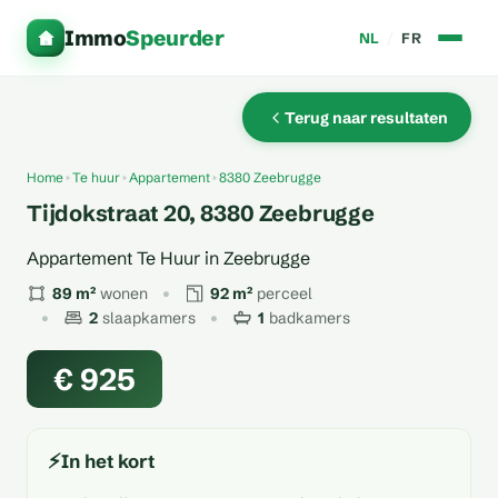
Immo
Speurder
NL
/
FR
Terug naar resultaten
Home
Te huur
Appartement
8380 Zeebrugge
Tijdokstraat 20, 8380 Zeebrugge
Appartement Te Huur in Zeebrugge
89 m²
wonen
92 m²
perceel
2
slaapkamers
1
badkamers
€ 925
⚡
In het kort