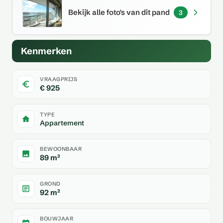
Bekijk alle foto's van dit pand
3
Kenmerken
VRAAGPRIJS
€ 925
TYPE
Appartement
BEWOONBAAR
89 m²
GROND
92 m²
BOUWJAAR