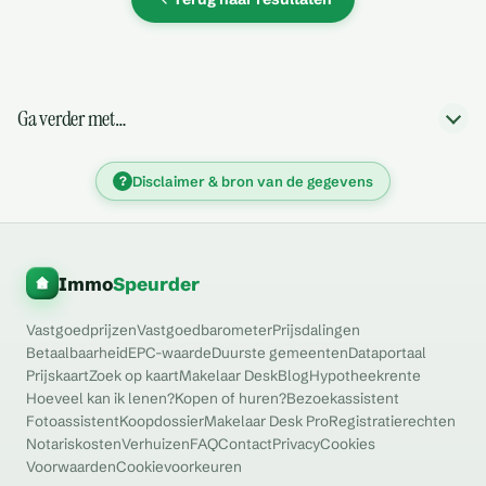
Ga verder met…
?
Disclaimer & bron van de gegevens
Immo
Speurder
Vastgoedprijzen
Vastgoedbarometer
Prijsdalingen
Betaalbaarheid
EPC-waarde
Duurste gemeenten
Dataportaal
Prijskaart
Zoek op kaart
Makelaar Desk
Blog
Hypotheekrente
Hoeveel kan ik lenen?
Kopen of huren?
Bezoekassistent
Fotoassistent
Koopdossier
Makelaar Desk Pro
Registratierechten
Notariskosten
Verhuizen
FAQ
Contact
Privacy
Cookies
Voorwaarden
Cookievoorkeuren