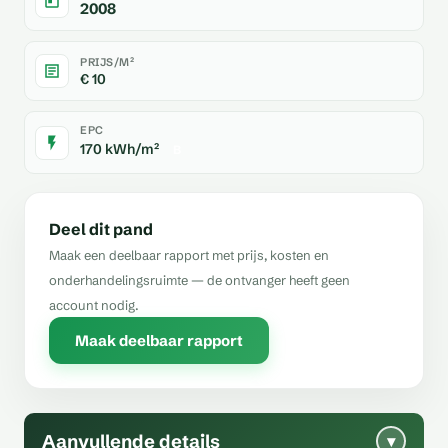
2008
PRIJS/M²
€ 10
EPC
170 kWh/m²
B
Deel dit pand
Maak een deelbaar rapport met prijs, kosten en
onderhandelingsruimte — de ontvanger heeft geen
account nodig.
Maak deelbaar rapport
Aanvullende details
▾