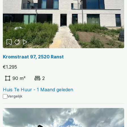
Kromstraat 97, 2520 Ranst
€1.295
90 m²
2
Huis Te Huur - 1 Maand geleden
Vergelijk