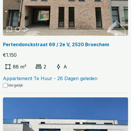
Pertendonckstraat 69 / 2e V, 2520 Broechem
€1.150
88 m²
2
A
Appartement Te Huur - 26 Dagen geleden
Vergelijk