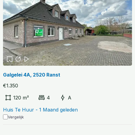
Galgelei 4A, 2520 Ranst
€1.350
120 m²
4
A
Huis Te Huur - 1 Maand geleden
Vergelijk