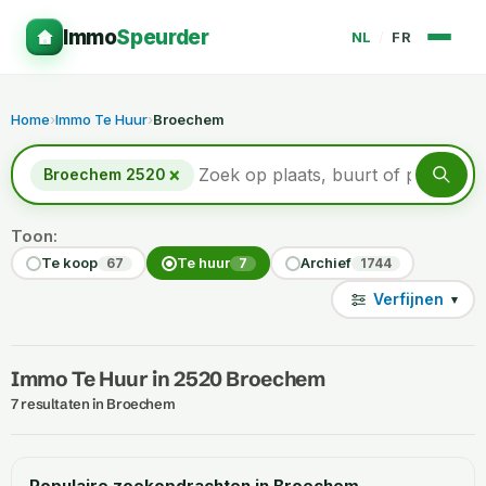
Immo
Speurder
NL
/
FR
Home
›
Immo Te Huur
›
Broechem
×
Broechem 2520
Toon:
Te koop
Te huur
Archief
67
7
1744
Verfijnen
▾
Immo Te Huur in 2520 Broechem
7 resultaten in Broechem
Populaire zoekopdrachten in Broechem