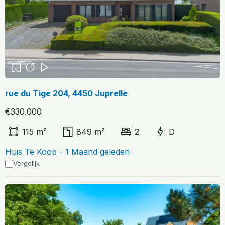
rue du Tige 204, 4450 Juprelle
€330.000
115 m²
849 m²
2
D
Huis Te Koop - 1 Maand geleden
Vergelijk