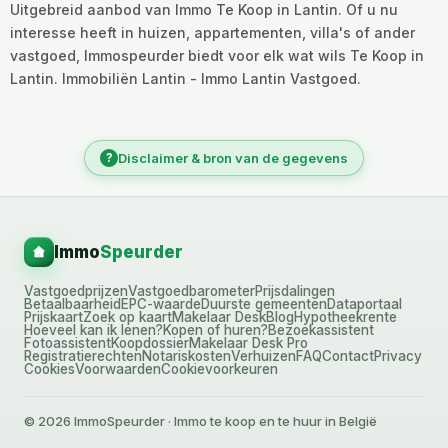
Uitgebreid aanbod van Immo Te Koop in Lantin. Of u nu
interesse heeft in huizen, appartementen, villa's of ander
vastgoed, Immospeurder biedt voor elk wat wils Te Koop in
Lantin. Immobiliën Lantin - Immo Lantin Vastgoed.
?
Disclaimer & bron van de gegevens
Immo
Speurder
Vastgoedprijzen
Vastgoedbarometer
Prijsdalingen
Betaalbaarheid
EPC-waarde
Duurste gemeenten
Dataportaal
Prijskaart
Zoek op kaart
Makelaar Desk
Blog
Hypotheekrente
Hoeveel kan ik lenen?
Kopen of huren?
Bezoekassistent
Fotoassistent
Koopdossier
Makelaar Desk Pro
Registratierechten
Notariskosten
Verhuizen
FAQ
Contact
Privacy
Cookies
Voorwaarden
Cookievoorkeuren
© 2026 ImmoSpeurder · Immo te koop en te huur in België