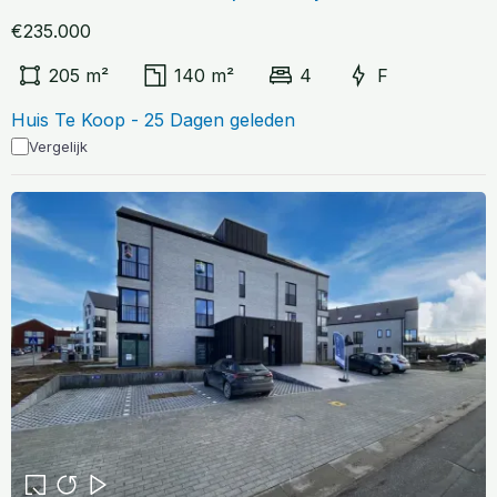
€235.000
205 m²
140 m²
4
F
Huis Te Koop - 25 Dagen geleden
Vergelijk