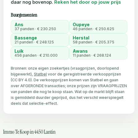
daar nog bovenop.
Reken het door op jouw prijs
Buurgemeenten
Ans
Oupeye
37 panden · € 230.250
46 panden · € 250.625
Bassenge
Herstal
21 panden · € 248.125
58 panden · € 205.375
Luik
Awans
456 panden · € 210.000
11 panden · € 268.124
Bronnen: onze eigen zoekertjes (vraagprijzen, doorlopend
bijgewerkt),
Statbel
voor de geregistreerde verkoopprijzen
(CC BY 4.0). De verkoopprijzen komen van Statbel en gaan
over AFGERONDE transacties; onze prijzen zijn VRAAGPRIJZEN
van panden die nog te koop staan. Wat op de markt blijft staan
is gemiddeld duurder geprijsd, dus het verschil weerspiegelt
deels dat selectie-effect.
Immo Te Koop in 4450 Lantin