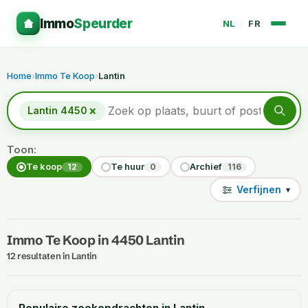
Immo
Speurder
NL
/
FR
Home
›
Immo Te Koop
›
Lantin
×
Lantin 4450
Toon:
Te koop
Te huur
Archief
12
0
116
Verfijnen
▾
Immo Te Koop in 4450 Lantin
12 resultaten in Lantin
Populaire zoekopdrachten in Lantin