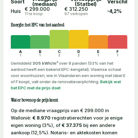
Soort
Verschil
(mediaan)
(Statbel)
€ 299.000
€ 312.250
Huis
-4,2%
11 te koop
97 verkopen
Energie: het EPC van het aanbod
A
B
C
D
E
F
1
1
2
2
1
1
Gemiddeld
305 kWh/m²
over 8 panden (53% van het
aanbod heeft een bekend EPC-kengetal). Vlaamse schaal
voor woonhuizen; wie in Vlaanderen een woning met label E
of F koopt, valt onder de renovatieverplichting.
Bekijk wat
het EPC met de prijs doet
Wat er bovenop de prijs komt
Op de mediane vraagprijs van € 299.000 in
Wallonië:
€ 8.970
registratierechten voor je enige
eigen woning (3%), of
€ 37.375
bij een andere
aankoop (12,5%). Notaris- en aktekosten komen