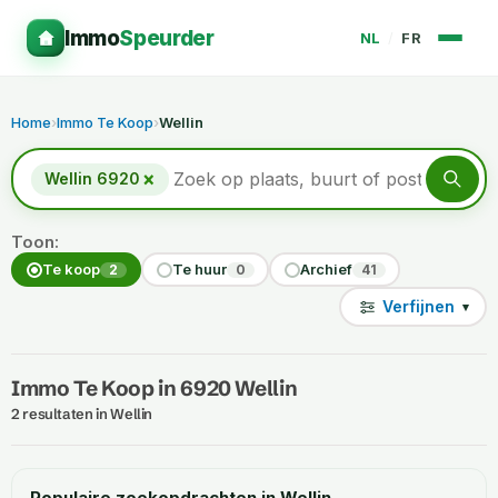
Immo
Speurder
NL
/
FR
Home
›
Immo Te Koop
›
Wellin
×
Wellin 6920
Toon:
Te koop
Te huur
Archief
2
0
41
Verfijnen
▾
Immo Te Koop in 6920 Wellin
2 resultaten in Wellin
Populaire zoekopdrachten in Wellin