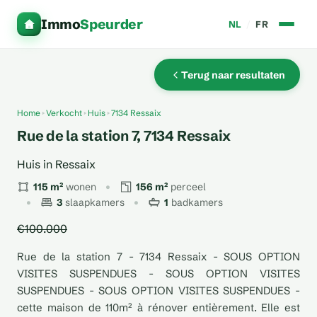
Immo
Speurder
NL
/
FR
Terug naar resultaten
Home
Verkocht
Huis
7134 Ressaix
Rue de la station 7, 7134 Ressaix
Huis in Ressaix
115 m²
wonen
156 m²
perceel
3
slaapkamers
1
badkamers
€100.000
Rue de la station 7 - 7134 Ressaix - SOUS OPTION
VISITES SUSPENDUES - SOUS OPTION VISITES
SUSPENDUES - SOUS OPTION VISITES SUSPENDUES -
cette maison de 110m² à rénover entièrement. Elle est