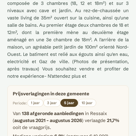
composée de 3 chambres (18, 12 et 18m²) et sur 3
niveaux avec cave et jardin. Au rez-de-chaussée un
vaste living de 35m² ouvert sur la cuisine, ainsi qu'une
salle de bains. Au premier étage deux chambres de 18 et
12m², dont la première mène au deuxième étage
aménagé en une 3e chambre de 18m². A l'arrière de la
maison, un agréable petit jardin de 100m² orienté Nord-
Ouest. Le batiment est relié aux égouts ainsi qu'en eau,
electricité et Gaz de ville. (Photos de présentation,
après travaux) Vous souhaitez vendre et profiter de
notre expérience- N'attendez plus et
Prijsverlagingen in deze gemeente
1 jaar
3 jaar
5 jaar
10 jaar
Periode:
Van
138 afgeronde aanbiedingen
in Ressaix
(
augustus 2021 – augustus 2026
) verlaagde
21,7%
ooit de vraagprijs.