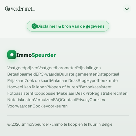
Ga verder met…
?
Disclaimer & bron van de gegevens
Immo
Speurder
Vastgoedprijzen
Vastgoedbarometer
Prijsdalingen
Betaalbaarheid
EPC-waarde
Duurste gemeenten
Dataportaal
Prijskaart
Zoek op kaart
Makelaar Desk
Blog
Hypotheekrente
Hoeveel kan ik lenen?
Kopen of huren?
Bezoekassistent
Fotoassistent
Koopdossier
Makelaar Desk Pro
Registratierechten
Notariskosten
Verhuizen
FAQ
Contact
Privacy
Cookies
Voorwaarden
Cookievoorkeuren
© 2026 ImmoSpeurder · Immo te koop en te huur in België