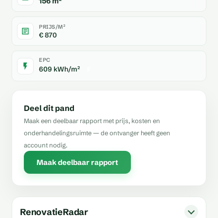
156 m²
PRIJS/M²
€ 870
EPC
609 kWh/m²
F
Deel dit pand
Maak een deelbaar rapport met prijs, kosten en
onderhandelingsruimte — de ontvanger heeft geen
account nodig.
Maak deelbaar rapport
RenovatieRadar