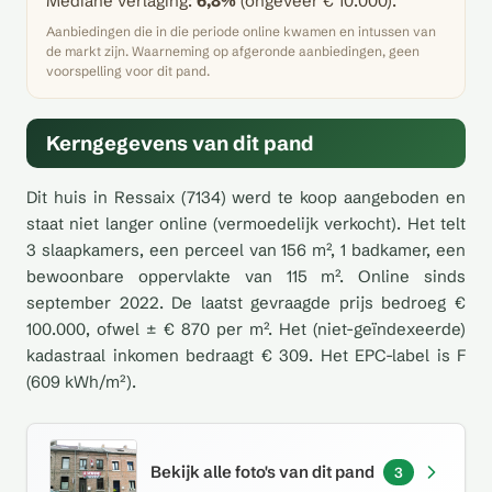
Mediane verlaging:
6,8%
(ongeveer € 10.000).
Aanbiedingen die in die periode online kwamen en intussen van
de markt zijn. Waarneming op afgeronde aanbiedingen, geen
voorspelling voor dit pand.
Kerngegevens van dit pand
Dit huis in Ressaix (7134) werd te koop aangeboden en
staat niet langer online (vermoedelijk verkocht). Het telt
3 slaapkamers, een perceel van 156 m², 1 badkamer, een
bewoonbare oppervlakte van 115 m². Online sinds
september 2022. De laatst gevraagde prijs bedroeg €
100.000, ofwel ± € 870 per m². Het (niet-geïndexeerde)
kadastraal inkomen bedraagt € 309. Het EPC-label is F
(609 kWh/m²).
Bekijk alle foto's van dit pand
3