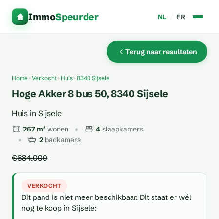
Immo
Speurder
NL
/
FR
Terug naar resultaten
Home
Verkocht
Huis
8340 Sijsele
Hoge Akker 8 bus 50, 8340 Sijsele
Huis in Sijsele
267 m²
wonen
4
slaapkamers
2
badkamers
€684.000
VERKOCHT
Dit pand is niet meer beschikbaar. Dit staat er wél
nog te koop in Sijsele: