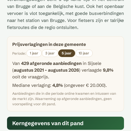
van Brugge of aan de Belgische kust. Ook het openbaar
vervoer is vlot toegankelijk, met goede busverbindingen
naar het station van Brugge. Voor fietsers zijn er talrijke
fietsroutes die de regio ontsluiten.
Prijsverlagingen in deze gemeente
1 jaar
3 jaar
5 jaar
10 jaar
Periode:
Van
429 afgeronde aanbiedingen
in Sijsele
(
augustus 2021 – augustus 2026
) verlaagde
9,8%
ooit de vraagprijs.
Mediane verlaging:
4,8%
(ongeveer € 20.000).
Aanbiedingen die in die periode online kwamen en intussen van
de markt zijn. Waarneming op afgeronde aanbiedingen, geen
voorspelling voor dit pand.
Kerngegevens van dit pand