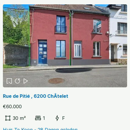
Rue de Pitié , 6200 ChÂtelet
€60.000
30 m²
1
F
Huis Te Koop - 28 Dagen geleden