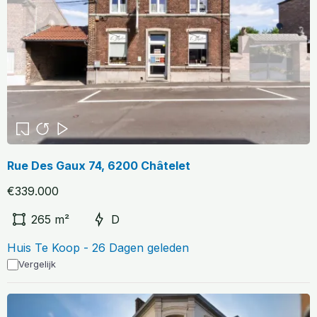
Rue Des Gaux 74, 6200 Châtelet
€339.000
265 m²
D
Huis Te Koop - 26 Dagen geleden
Vergelijk