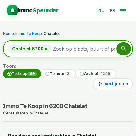
Immo
Speurder
NL
/
FR
Home
›
Immo Te Koop
›
Chatelet
×
Chatelet 6200
Toon:
Te koop
Te huur
Archief
69
2
1246
Verfijnen
▾
Immo Te Koop in 6200 Chatelet
69 resultaten in Chatelet
Populaire zoekopdrachten in Chatelet