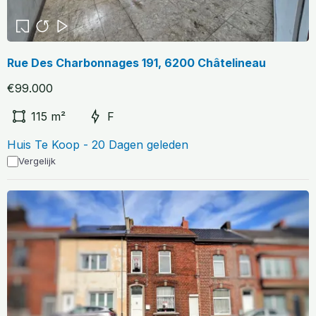
Rue Des Charbonnages 191, 6200 Châtelineau
€99.000
115 m²
F
Huis Te Koop - 20 Dagen geleden
Vergelijk