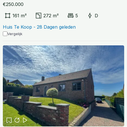
€250.000
161 m²
272 m²
5
D
Huis Te Koop - 28 Dagen geleden
Vergelijk