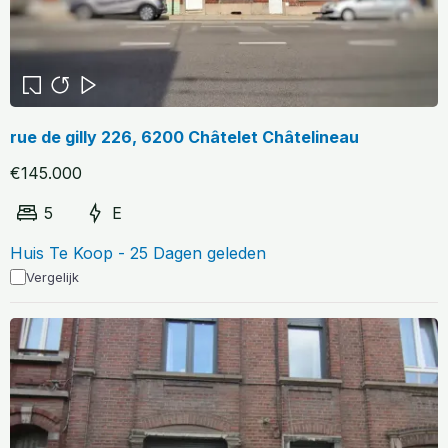
rue de gilly 226, 6200 Châtelet Châtelineau
€145.000
5
E
Huis Te Koop - 25 Dagen geleden
Vergelijk