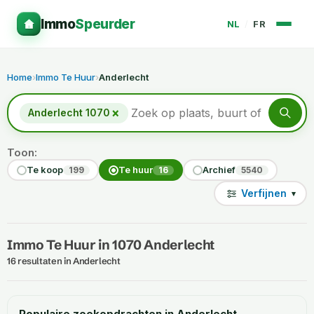
Immo
Speurder
NL
/
FR
Home
›
Immo Te Huur
›
Anderlecht
×
Anderlecht 1070
Toon:
Te koop
Te huur
Archief
199
16
5540
Verfijnen
▾
Immo Te Huur in 1070 Anderlecht
16 resultaten in Anderlecht
Populaire zoekopdrachten in Anderlecht