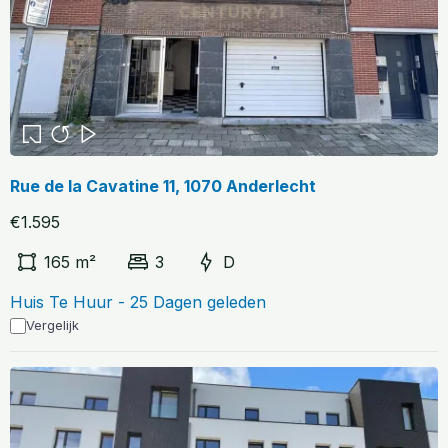
Rue de la Cavatine 11, 1070 Anderlecht
€1.595
165 m²
3
D
Huis Te Huur - 25 Dagen geleden
Vergelijk