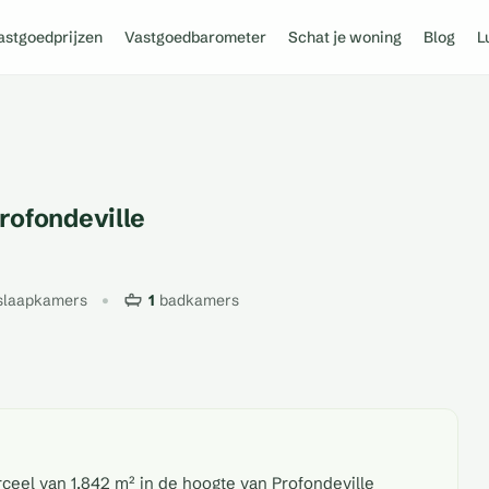
astgoedprijzen
Vastgoedbarometer
Schat je woning
Blog
L
rofondeville
slaapkamers
1
badkamers
eel van 1.842 m² in de hoogte van Profondeville