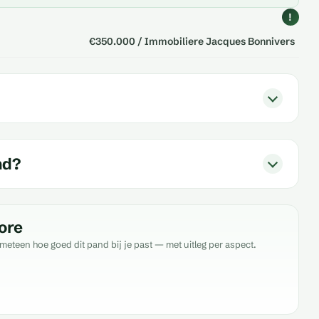
!
€350.000 / Immobiliere Jacques Bonnivers
nd?
ore
meteen hoe goed dit pand bij je past — met uitleg per aspect.