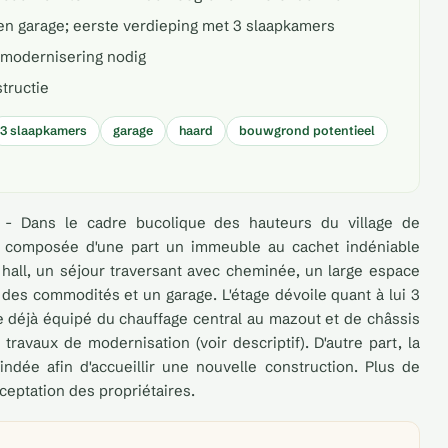
 en garage; eerste verdieping met 3 slaapkamers
 modernisering nodig
tructie
3 slaapkamers
garage
haard
bouwgrond potentieel
 - Dans le cadre bucolique des hauteurs du village de
re composée d'une part un immeuble au cachet indéniable
all, un séjour traversant avec cheminée, un large espace
des commodités et un garage. L'étage dévoile quant à lui 3
 déjà équipé du chauffage central au mazout et de châssis
ravaux de modernisation (voir descriptif). D'autre part, la
indée afin d'accueillir une nouvelle construction. Plus de
cceptation des propriétaires.