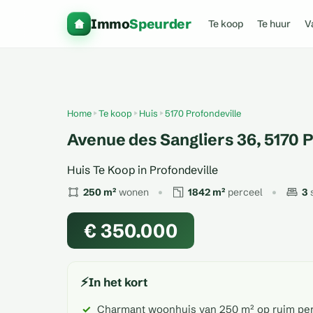
Immo
Speurder
Te koop
Te huur
V
Home
Te koop
Huis
5170 Profondeville
Avenue des Sangliers 36, 5170 P
Huis Te Koop in Profondeville
250 m²
wonen
1842 m²
perceel
3
€ 350.000
⚡
In het kort
Charmant woonhuis van 250 m² op ruim perc