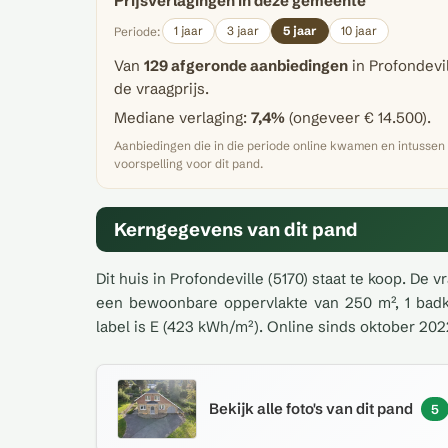
Prijsverlagingen in deze gemeente
1 jaar
3 jaar
5 jaar
10 jaar
Periode:
Van
129 afgeronde aanbiedingen
in Profondevil
de vraagprijs.
Mediane verlaging:
7,4%
(ongeveer € 14.500).
Aanbiedingen die in die periode online kwamen en intusse
voorspelling voor dit pand.
Kerngegevens van dit pand
Dit huis in Profondeville (5170) staat te koop. De 
een bewoonbare oppervlakte van 250 m², 1 badk
label is E (423 kWh/m²). Online sinds oktober 202
Bekijk alle foto's van dit pand
5