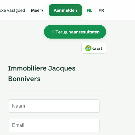
uxe vastgoed
Meer
▾
Aanmelden
NL
/
FR
Terug naar resultaten
Kaart
Immobiliere Jacques
Bonnivers
Naam
E-mailadres