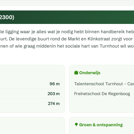
(2300)
le ligging waar je alles wat je nodig hebt binnen handbereik heb
buurt. De levendige buurt rond de Markt en Klinkstraat zorgt vo
innen of wie graag middenin het sociale hart van Turnhout wil w
🏫 Onderwijs
96 m
Talentenschool Turnhout - C
203 m
Freinetschool De Regenboog
274 m
🌳 Groen & ontspanning