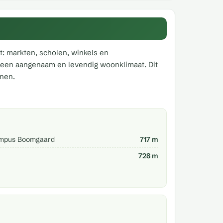
t: markten, scholen, winkels en
or een aangenaam en levendig woonklimaat. Dit
onen.
ampus Boomgaard
717 m
728 m