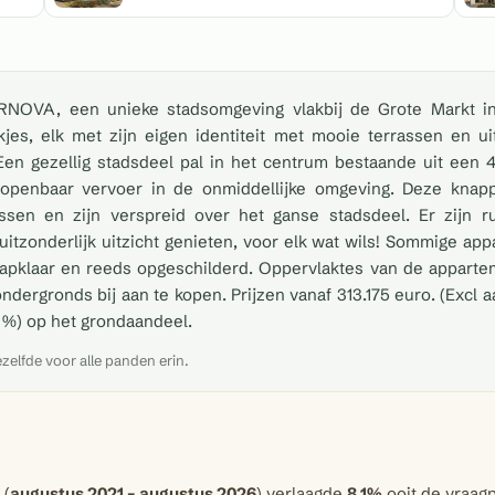
RNOVA, een unieke stadsomgeving vlakbij de Grote Markt i
es, elk met zijn eigen identiteit met mooie terrassen en ui
en gezellig stadsdeel pal in het centrum bestaande uit een 40
openbaar vervoer in de onmiddellijke omgeving. Deze knappe
assen en zijn verspreid over het ganse stadsdeel. Er zijn rus
tzonderlijk uitzicht genieten, voor elk wat wils! Sommige ap
tapklaar en reeds opgeschilderd. Oppervlaktes van de appartem
ndergronds bij aan te kopen. Prijzen vanaf 313.175 euro. (Excl
12%) op het grondaandeel.
ezelfde voor alle panden erin.
 (
augustus 2021 – augustus 2026
) verlaagde
8,1%
ooit de vraagp