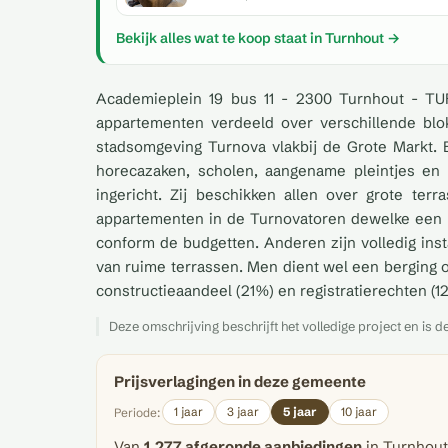
Bekijk alles wat te koop staat in Turnhout →
Academieplein 19 bus 11 - 2300 Turnhout - TU
appartementen verdeeld over verschillende blokj
stadsomgeving Turnova vlakbij de Grote Markt. E
horecazaken, scholen, aangename pleintjes en 
ingericht. Zij beschikken allen over grote terr
appartementen in de Turnovatoren dewelke een ui
conform de budgetten. Anderen zijn volledig ins
van ruime terrassen. Men dient wel een berging o
constructieaandeel (21%) en registratierechten (
Deze omschrijving beschrijft het volledige project en is d
Prijsverlagingen in deze gemeente
1 jaar
3 jaar
5 jaar
10 jaar
Periode:
Van
1.277 afgeronde aanbiedingen
in Turnhout