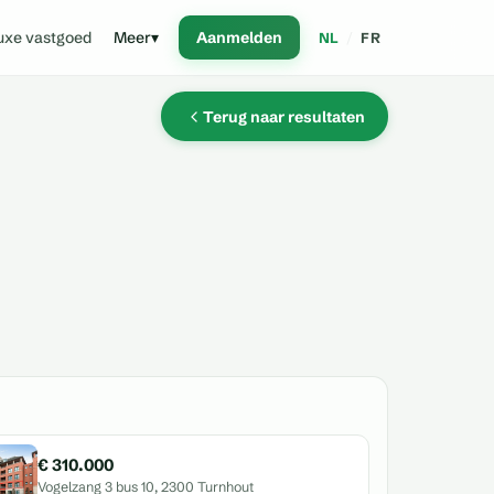
uxe vastgoed
Meer
▾
Aanmelden
NL
/
FR
Terug naar resultaten
€ 310.000
Vogelzang 3 bus 10, 2300 Turnhout