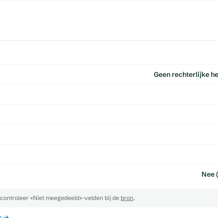
Geen rechterlijke h
Nee (
controleer «Niet meegedeeld»-velden bij de
bron
.
s →