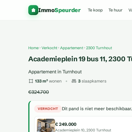
Immo
Speurder
Te koop
Te huur
V
Home
Verkocht
Appartement
2300 Turnhout
Academieplein 19 bus 11, 2300 
Appartement in Turnhout
133 m²
wonen
3
slaapkamers
€324.700
Dit pand is niet meer beschikbaar.
VERKOCHT
€ 249.000
Academieplein 10, 2300 Turnhout