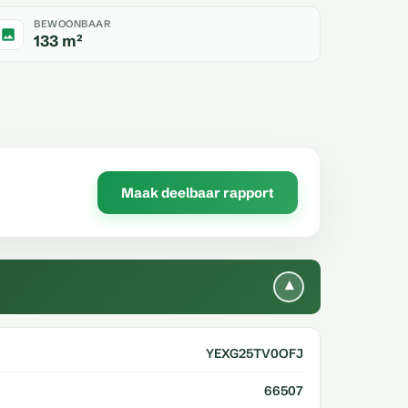
BEWOONBAAR
133 m²
Maak deelbaar rapport
▾
YEXG25TV0OFJ
66507