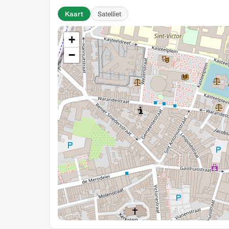
Kaart
Satelliet
+
−