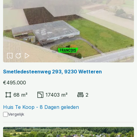
Smetledesteenweg 293, 9230 Wetteren
€495.000
68 m²
17403 m²
2
Huis Te Koop - 8 Dagen geleden
Vergelijk