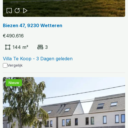
Biezen 47, 9230 Wetteren
€490.616
144 m²
3
Villa Te Koop - 3 Dagen geleden
Vergelijk
Nieuw