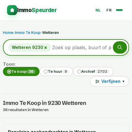
Immo
Speurder
NL
/
FR
Home
›
Immo Te Koop
›
Wetteren
×
Wetteren 9230
Toon:
Te koop
Te huur
Archief
36
9
2702
Verfijnen
▾
Immo Te Koop in 9230 Wetteren
36 resultaten in Wetteren
Populaire zoekopdrachten in Wetteren