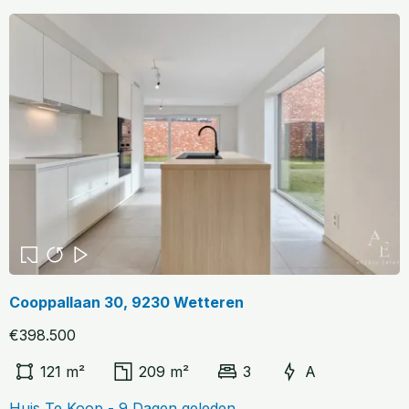
Cooppallaan 30, 9230 Wetteren
€398.500
121 m²
209 m²
3
A
Huis Te Koop - 9 Dagen geleden