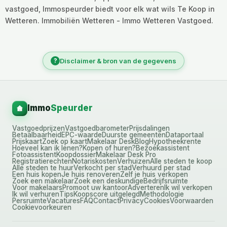
vastgoed, Immospeurder biedt voor elk wat wils Te Koop in
Wetteren. Immobiliën Wetteren - Immo Wetteren Vastgoed.
?
Disclaimer & bron van de gegevens
Immo
Speurder
Vastgoedprijzen
Vastgoedbarometer
Prijsdalingen
Betaalbaarheid
EPC-waarde
Duurste gemeenten
Dataportaal
Prijskaart
Zoek op kaart
Makelaar Desk
Blog
Hypotheekrente
Hoeveel kan ik lenen?
Kopen of huren?
Bezoekassistent
Fotoassistent
Koopdossier
Makelaar Desk Pro
Registratierechten
Notariskosten
Verhuizen
Alle steden te koop
Alle steden te huur
Verkocht per stad
Verhuurd per stad
Een huis kopen
Je huis renoveren
Zelf je huis verkopen
Zoek een makelaar
Zoek een deskundige
Bedrijfsruimte
Voor makelaars
Promoot uw kantoor
Adverteren
Ik wil verkopen
Ik wil verhuren
Tips
Koopscore uitgelegd
Methodologie
Persruimte
Vacatures
FAQ
Contact
Privacy
Cookies
Voorwaarden
Cookievoorkeuren