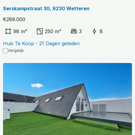
Serskampstraat 30, 9230 Wetteren
€289.000
98 m²
250 m²
3
B
Huis Te Koop - 21 Dagen geleden
Vergelijk