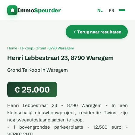
Immo
Speurder
NL
/
FR
Terug naar resultaten
Home
Te koop
Grond
8790 Waregem
Henri Lebbestraat 23, 8790 Waregem
Grond Te Koop in Waregem
€ 25.000
Henri Lebbestraat 23 - 8790 Waregem - In een
kleinschalig nieuwbouwproject, residentie Twins, zijn
nog tweeautostaanplaatsen te koop.
- 1 bovengrondse parkeerplaats - 12.500 euro -
VERKOCHT!