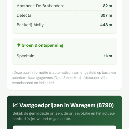
Apotheek De Brabandere
82 m
Delecta
307 m
Bakkerij Molly
448 m
🌳 Groen & ontspanning
Speeltuin
1 km
ℹ️ Deze buurtinformatie is automatisch samengesteld op basis van
openbare kaartgegevens (OpenStreetMap). Afstanden zijn
hemelsbreed en indicatief.
📈 Vastgoedprijzen in Waregem (8790)
Bekijk de gemiddelde prijzen, de prijsevolutie en het actuele
aanbod in jouw stad of gemeente.