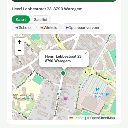
Henri Lebbestraat 23, 8790 Waregem
Kaart
Satelliet
Scholen
Winkels
Openbaar vervoer
+
−
×
Henri Lebbestraat 23
8790 Waregem
Leaflet
|
© OpenStreetMap